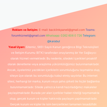
izle
Reklam ve İletişim:
E-mail:
backlinkpaneli@gmail.com
Teams:
forumhizmeti@gmail.com
Whatsapp: 0262 606 0 726
Telegram:
@karabul
Yasal Uyarı:
Sitemiz, 5651 Sayılı Kanun gereğince Bilgi Teknolojileri
ve İletişim Kurumu (BTK) tarafından onaylanmış bir Yer Sağlayıcı
olarak hizmet vermektedir. Bu nedenle, sitedeki içerikleri proaktif
olarak denetleme veya araştırma yükümlülüğümüz bulunmamaktadır.
Ancak, üyelerimiz yazdıkları içeriklerin sorumluluğunu taşımakta olup,
siteye üye olarak bu sorumluluğu kabul etmiş sayılırlar. Bu internet
sitesi, herhangi bir marka, kurum veya şahıs şirketi ile hiçbir bağlantısı
bulunmamaktadır. Sitede yalnızca kendi hazırladığımız makaleler
paylaşılmaktadır. Burada yer alan içerikler haber niteliği taşımamakta
olup, gerçek kurum ve kişiler hakkında paylaşım yapılmamaktadır.
Gerçek kurum ve kişiler ile isim benzerlikleri tamamen tesadüfidir.