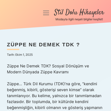
Stil Dolu Hikayeler
menüyü
aç
Modayla ilgili neşeli bilgiler keşfet!
Anasayfa
Gizlilik Politikası
ZÜPPE NE DEMEK TDK ?
Yasal Uyarı
Tarih: Ekim 1, 2025
Hakkımızda
Züppe Ne Demek TDK? Sosyal Dönüşüm ve
Modern Dünyada Züppe Kavramı
Züppe… Türk Dil Kurumu (TDK)’na göre, “kendini
beğenmiş, kibirli, gösterişi seven kimse” olarak
tanımlanıyor. Bu kelime, yalnızca bir tanımlamadan
fazlasıdır. Bir toplumda, bir kültürde kendini
beğenmişliğin, kibirli olmanın ve gösteriş yapmanın