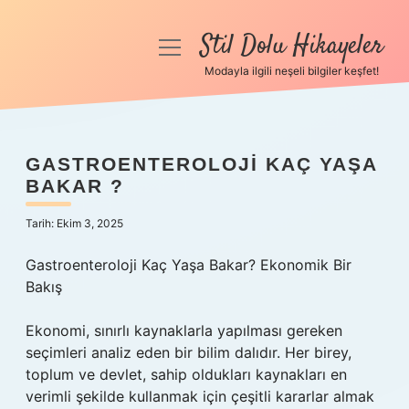
Stil Dolu Hikayeler
menüyü
aç
Modayla ilgili neşeli bilgiler keşfet!
Anasayfa
Gizlilik Politikası
GASTROENTEROLOJI KAÇ YAŞA
BAKAR ?
Yasal Uyarı
Tarih: Ekim 3, 2025
Hakkımızda
Gastroenteroloji Kaç Yaşa Bakar? Ekonomik Bir
Bakış
Ekonomi, sınırlı kaynaklarla yapılması gereken
seçimleri analiz eden bir bilim dalıdır. Her birey,
toplum ve devlet, sahip oldukları kaynakları en
verimli şekilde kullanmak için çeşitli kararlar almak