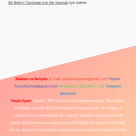
Bir Bitkiyi Tanıtmak Için Ne Yapmalı
için
admin
ilbet canlı maç izle
Reklam ve İletişim:
E-mail:
backlinkpaneli@gmail.com
Teams:
forumhizmeti@gmail.com
Whatsapp: 0262 606 0 726
Telegram:
@karabul
Yasal Uyarı:
Sitemiz, 5651 Sayılı Kanun gereğince Bilgi Teknolojileri
ve İletişim Kurumu (BTK) tarafından onaylanmış bir Yer Sağlayıcı
olarak hizmet vermektedir. Bu nedenle, sitedeki içerikleri proaktif
olarak denetleme veya araştırma yükümlülüğümüz bulunmamaktadır.
Ancak, üyelerimiz yazdıkları içeriklerin sorumluluğunu taşımakta olup,