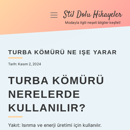
Stil Dolu Hikayeler
menüyü
aç
Modayla ilgili neşeli bilgiler keşfet!
Anasayfa
Gizlilik Politikası
TURBA KÖMÜRÜ NE IŞE YARAR
Yasal Uyarı
Tarih: Kasım 2, 2024
Hakkımızda
TURBA KÖMÜRÜ
NERELERDE
KULLANILIR?
Yakıt: Isınma ve enerji üretimi için kullanılır.