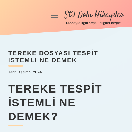
Stil Dolu Hikayeler
menüyü
aç
Modayla ilgili neşeli bilgiler keşfet!
Anasayfa
Gizlilik Politikası
TEREKE DOSYASI TESPIT
ISTEMLI NE DEMEK
Yasal Uyarı
Tarih: Kasım 2, 2024
Hakkımızda
TEREKE TESPIT
ISTEMLI NE
DEMEK?