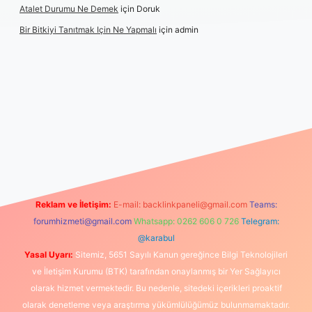
Atalet Durumu Ne Demek
için
Doruk
Bir Bitkiyi Tanıtmak Için Ne Yapmalı
için
admin
t canlı maç izle
Reklam ve İletişim:
E-mail:
backlinkpaneli@gmail.com
Teams:
forumhizmeti@gmail.com
Whatsapp: 0262 606 0 726
Telegram:
@karabul
Yasal Uyarı:
Sitemiz, 5651 Sayılı Kanun gereğince Bilgi Teknolojileri
ve İletişim Kurumu (BTK) tarafından onaylanmış bir Yer Sağlayıcı
olarak hizmet vermektedir. Bu nedenle, sitedeki içerikleri proaktif
olarak denetleme veya araştırma yükümlülüğümüz bulunmamaktadır.