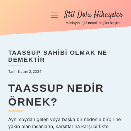
Stil Dolu Hikayeler
menüyü
aç
Modayla ilgili neşeli bilgiler keşfet!
Anasayfa
Gizlilik Politikası
TAASSUP SAHIBI OLMAK NE
DEMEKTIR
Yasal Uyarı
Tarih: Kasım 2, 2024
Hakkımızda
TAASSUP NEDIR
ÖRNEK?
Aynı soydan gelen veya başka bir nedenle birbirine
yakın olan insanların, karşıtlarına karşı birlikte