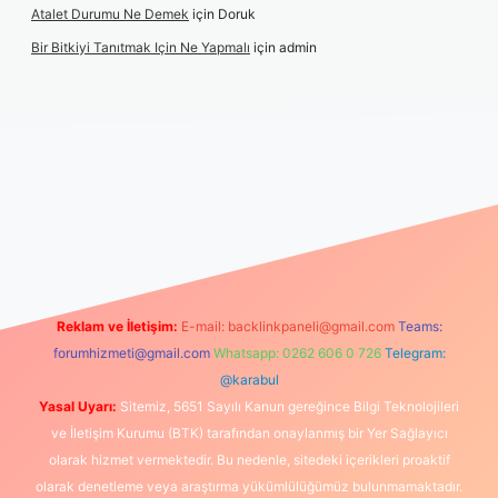
Atalet Durumu Ne Demek
için
Doruk
Bir Bitkiyi Tanıtmak Için Ne Yapmalı
için
admin
e
Reklam ve İletişim:
E-mail:
backlinkpaneli@gmail.com
Teams:
forumhizmeti@gmail.com
Whatsapp: 0262 606 0 726
Telegram:
@karabul
Yasal Uyarı:
Sitemiz, 5651 Sayılı Kanun gereğince Bilgi Teknolojileri
ve İletişim Kurumu (BTK) tarafından onaylanmış bir Yer Sağlayıcı
olarak hizmet vermektedir. Bu nedenle, sitedeki içerikleri proaktif
olarak denetleme veya araştırma yükümlülüğümüz bulunmamaktadır.