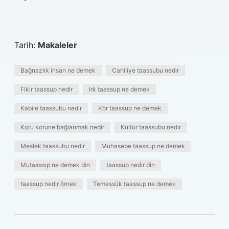
Tarih:
Makaleler
Bağnazlık insan ne demek
Cahiliye taassubu nedir
Fikir taassup nedir
Irk taassup ne demek
Kabile taassubu nedir
Kör taassup ne demek
Koru korune bağlanmak nedir
Kültür taassubu nedir
Meslek taassubu nedir
Muhasebe taassup ne demek
Mutaassıp ne demek din
taassup nedir din
taassup nedir örnek
Temessük taassup ne demek