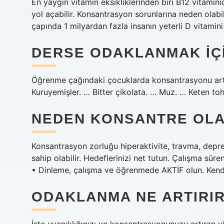
En yaygın vitamin eksikliklerinden biri B12 vitaminid
yol açabilir. Konsantrasyon sorunlarına neden olabil
çapında 1 milyardan fazla insanın yeterli D vitamini
DERSE ODAKLANMAK IÇI
Öğrenme çağındaki çocuklarda konsantrasyonu artırm
Kuruyemişler. … Bitter çikolata. … Muz. … Keten to
NEDEN KONSANTRE OL
Konsantrasyon zorluğu hiperaktivite, travma, depre
sahip olabilir. Hedeflerinizi net tutun. Çalışma süre
• Dinleme, çalışma ve öğrenmede AKTİF olun. Kendin
ODAKLANMA NE ARTIRI