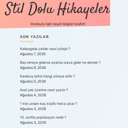
Stil Dolu Hikayeler
Modayla ilgili neşeli bilgiler keşfet!
SIDEBAR
SON YAZILAR
ilbet canlı maç izle
Kaburgada çatlak nasıl iyileşir ?
Ağustos 7, 2026
Baş nereye giderse ayakta oraya gider ne demek ?
Ağustos 6, 2026
Karakuş tatlısı hangi yöreye aittir ?
Ağustos 5, 2026
Aval çek üzerine nasıl yazılır ?
Ağustos 4, 2026
1 kilo undan kaç kişilik helva çıkar ?
Ağustos 3, 2026
10. sınıfta popülasyon nedir ?
Ağustos 3, 2026