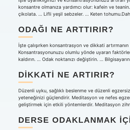
İşte uyanıklığınızı ve konsantrasyonunuzu artıran yiy
konsantre olmanıza yardımcı olur: kafein ve teanin
çikolata. … Lifli yeşil sebzeler. … Keten tohumu.D
ODAĞI NE ARTTIRIR?
İşte çalışırken konsantrasyon ve dikkati artırmanı
Konsantrasyonunuzu olumlu yönde uyaran faktörler 
kaldırın. … Odak noktanızı değiştirin. … Bilgisayarı
DIKKATI NE ARTIRIR?
Düzenli uyku, sağlıklı beslenme ve düzenli egzersi
yeteneğinizi güçlendirir. Meditasyon ve nefes egze
geliştirmek için etkili yöntemlerdir. Meditasyon zihn
DERSE ODAKLANMAK IÇI