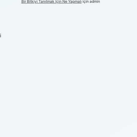
Bir Bitkiyi Tanıtmak Için Ne Yapmalı
için
admin
i
…