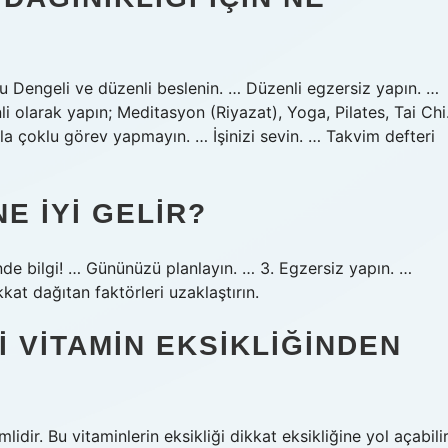
cu Dengeli ve düzenli beslenin. … Düzenli egzersiz yapın. …
i olarak yapın; Meditasyon (Riyazat), Yoga, Pilates, Tai Chi
la çoklu görev yapmayın. … İşinizi sevin. … Takvim defteri
E IYI GELIR?
nde bilgi! … Gününüzü planlayın. … 3. Egzersiz yapın. …
at dağıtan faktörleri uzaklaştırın.
I VITAMIN EKSIKLIĞINDEN
dir. Bu vitaminlerin eksikliği dikkat eksikliğine yol açabilir