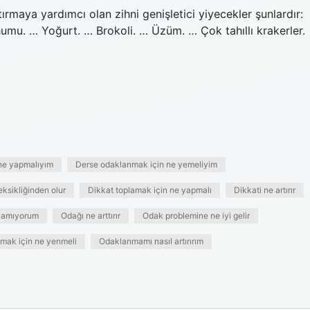
aya yardımcı olan zihni genişletici yiyecekler şunlardır:
humu. … Yoğurt. … Brokoli. … Üzüm. … Çok tahıllı krakerler.
ne yapmalıyım
Derse odaklanmak için ne yemeliyim
eksikliğinden olur
Dikkat toplamak için ne yapmalı
Dikkati ne artırır
lamıyorum
Odağı ne arttırır
Odak problemine ne iyi gelir
mak için ne yenmeli
Odaklanmamı nasıl artırırım