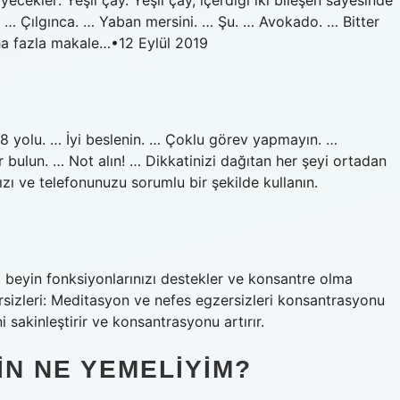
ecekler: Yeşil çay. Yeşil çay, içerdiği iki bileşen sayesinde
. … Çılgınca. … Yaban mersini. … Şu. … Avokado. … Bitter
aha fazla makale…•12 Eylül 2019
n 8 yolu. … İyi beslenin. … Çoklu görev yapmayın. …
bulun. … Not alın! … Dikkatinizi dağıtan her şeyi ortadan
nızı ve telefonunuzu sorumlu bir şekilde kullanın.
z beyin fonksiyonlarınızı destekler ve konsantre olma
rsizleri: Meditasyon ve nefes egzersizleri konsantrasyonu
i sakinleştirir ve konsantrasyonu artırır.
N NE YEMELIYIM?