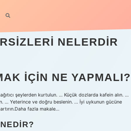
SIZLERI NELERDIR
AK IÇIN NE YAPMALI?
ağıtıcı şeylerden kurtulun. … Küçük dozlarda kafein alın. …
in. … Yeterince ve doğru beslenin. … İyi uykunun gücüne
zı artırın.Daha fazla makale…
 NEDIR?