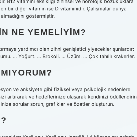
ir. B12 vitamini eksikliği zihinsel ve nörolojik bozukluklara
en bir diğer vitamin ise D vitaminidir. Çalışmalar dünya
 almadığını göstermiştir.
N NE YEMELIYIM?
aya yardımcı olan zihni genişletici yiyecekler şunlardır:
humu. … Yoğurt. … Brokoli. … Üzüm. … Çok tahıllı krakerler.
AMIYORUM?
syon ve anksiyete gibi fiziksel veya psikolojik nedenlere
nizi artırarak ve hedeflerinize ulaşarak kendinizi ödüllendirin
ize sorular sorun, grafikler ve özetler oluşturun.
R?