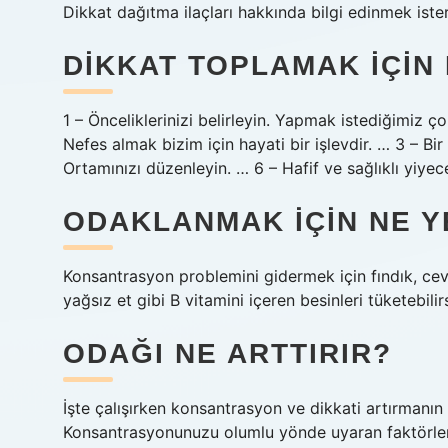
Dikkat dağıtma ilaçları hakkında bilgi edinmek ister
DIKKAT TOPLAMAK IÇIN
1 – Önceliklerinizi belirleyin. Yapmak istediğimiz ço
Nefes almak bizim için hayati bir işlevdir. … 3 – Bir 
Ortamınızı düzenleyin. … 6 – Hafif ve sağlıklı yiyece
ODAKLANMAK IÇIN NE Y
Konsantrasyon problemini gidermek için fındık, cevi
yağsız et gibi B vitamini içeren besinleri tüketebilirs
ODAĞI NE ARTTIRIR?
İşte çalışırken konsantrasyon ve dikkati artırmanı
Konsantrasyonunuzu olumlu yönde uyaran faktörler 