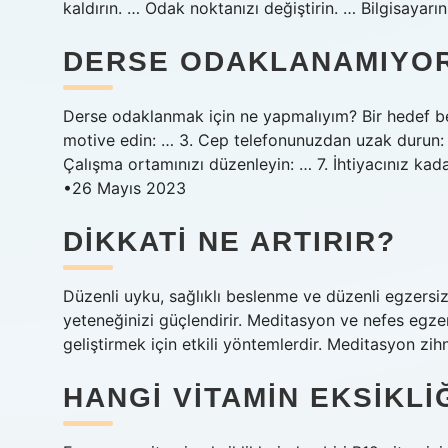
kaldırın. … Odak noktanızı değiştirin. … Bilgisayarı
DERSE ODAKLANAMIYOR
Derse odaklanmak için ne yapmalıyım? Bir hedef beli
motive edin: … 3. Cep telefonunuzdan uzak durun: 
Çalışma ortamınızı düzenleyin: … 7. İhtiyacınız kad
•26 Mayıs 2023
DIKKATI NE ARTIRIR?
Düzenli uyku, sağlıklı beslenme ve düzenli egzersi
yeteneğinizi güçlendirir. Meditasyon ve nefes egze
geliştirmek için etkili yöntemlerdir. Meditasyon zihn
HANGI VITAMIN EKSIKL