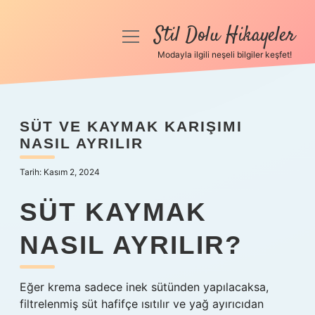
Stil Dolu Hikayeler
menüyü
aç
Modayla ilgili neşeli bilgiler keşfet!
Anasayfa
Gizlilik Politikası
SÜT VE KAYMAK KARIŞIMI
NASIL AYRILIR
Yasal Uyarı
Tarih: Kasım 2, 2024
Hakkımızda
SÜT KAYMAK
NASIL AYRILIR?
Eğer krema sadece inek sütünden yapılacaksa,
filtrelenmiş süt hafifçe ısıtılır ve yağ ayırıcıdan