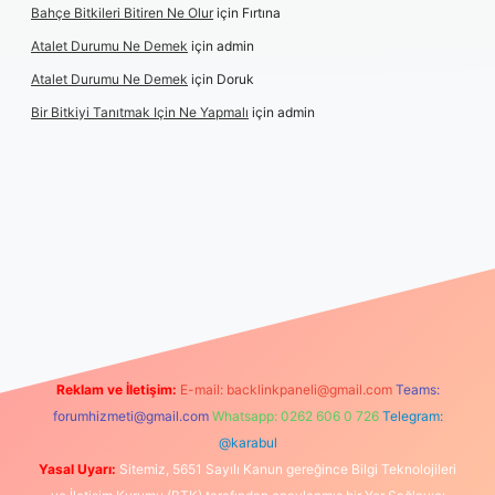
Bahçe Bitkileri Bitiren Ne Olur
için
Fırtına
Atalet Durumu Ne Demek
için
admin
Atalet Durumu Ne Demek
için
Doruk
Bir Bitkiyi Tanıtmak Için Ne Yapmalı
için
admin
et canlı maç izle
Reklam ve İletişim:
E-mail:
backlinkpaneli@gmail.com
Teams:
forumhizmeti@gmail.com
Whatsapp: 0262 606 0 726
Telegram:
@karabul
Yasal Uyarı:
Sitemiz, 5651 Sayılı Kanun gereğince Bilgi Teknolojileri