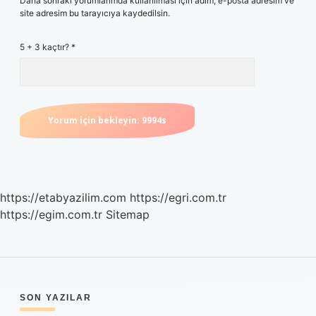
Daha sonraki yorumlarımda kullanılması için adım, e-posta adresim ve
site adresim bu tarayıcıya kaydedilsin.
5 + 3 kaçtır?
*
https://etabyazilim.com
https://egri.com.tr
https://egim.com.tr
Sitemap
SIDEBAR
SON YAZILAR