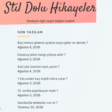
Stil Dolu Hikayeler
Modayla ilgili neşeli bilgiler keşfet!
SIDEBAR
SON YAZILAR
ilbet canlı maç 
Baş nereye giderse ayakta oraya gider ne demek ?
Ağustos 6, 2026
Karakuş tatlısı hangi yöreye aittir ?
Ağustos 5, 2026
Aval çek üzerine nasıl yazılır ?
Ağustos 4, 2026
1 kilo undan kaç kişilik helva çıkar ?
Ağustos 3, 2026
10. sınıfta popülasyon nedir ?
Ağustos 3, 2026
i
İstanbul’da bedesten var mı ?
Temmuz 30, 2026
e