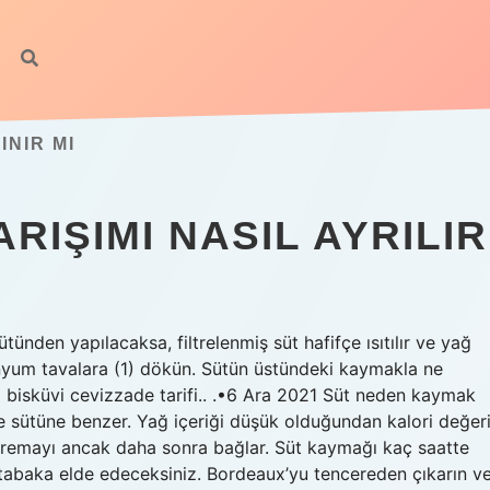
NIR MI
RIŞIMI NASIL AYRILIR
ünden yapılacaksa, filtrelenmiş süt hafifçe ısıtılır ve yağ
minyum tavalara (1) dökün. Sütün üstündeki kaymakla ne
lı bisküvi cevizzade tarifi.. .•6 Ara 2021 Süt neden kaymak
ne sütüne benzer. Yağ içeriği düşük olduğundan kalori değer
kremayı ancak daha sonra bağlar. Süt kaymağı kaç saatte
tabaka elde edeceksiniz. Bordeaux’yu tencereden çıkarın v