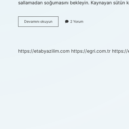
sallamadan soğumasını bekleyin. Kaynayan sütün k
Süt
Devamını okuyun
2 Yorum
Ve
Kaymak
Karışımı
Nasıl
Ayrılır
https://etabyazilim.com
https://egri.com.tr
https:/