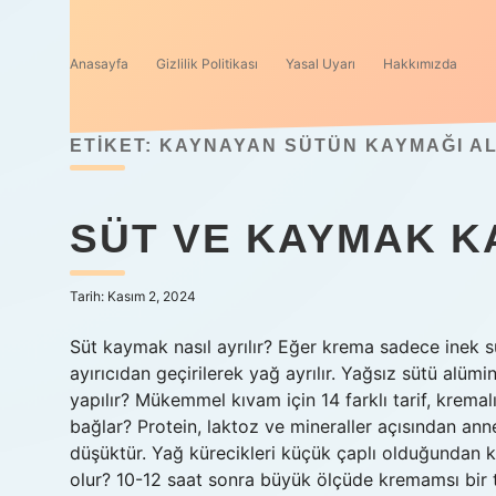
Anasayfa
Gizlilik Politikası
Yasal Uyarı
Hakkımızda
ETIKET:
KAYNAYAN SÜTÜN KAYMAĞI ALI
SÜT VE KAYMAK KA
Tarih: Kasım 2, 2024
Süt kaymak nasıl ayrılır? Eğer krema sadece inek süt
ayırıcıdan geçirilerek yağ ayrılır. Yağsız sütü alü
yapılır? Mükemmel kıvam için 14 farklı tarif, krema
bağlar? Protein, laktoz ve mineraller açısından an
düşüktür. Yağ kürecikleri küçük çaplı olduğundan 
olur? 10-12 saat sonra büyük ölçüde kremamsı bir 