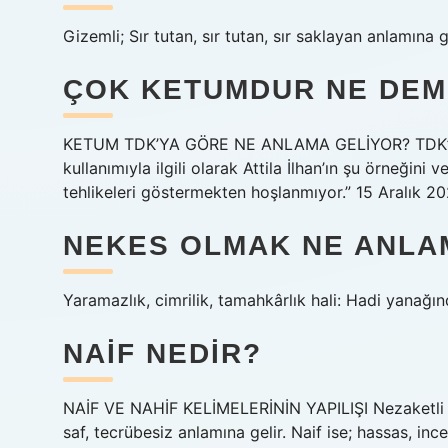
Gizemli; Sır tutan, sır tutan, sır saklayan anlamına g
ÇOK KETUMDUR NE DE
KETUM TDK’YA GÖRE NE ANLAMA GELİYOR? TDK’ya g
kullanımıyla ilgili olarak Attila İlhan’ın şu örneğini v
tehlikeleri göstermekten hoşlanmıyor.” 15 Aralık 20
NEKES OLMAK NE ANLA
Yaramazlık, cimrilik, tamahkârlık hali: Hadi yanağ
NAIF NEDIR?
NAİF VE NAHİF KELİMELERİNİN YAPILIŞI Nezaketli dav
saf, tecrübesiz anlamına gelir. Naif ise; hassas, inc