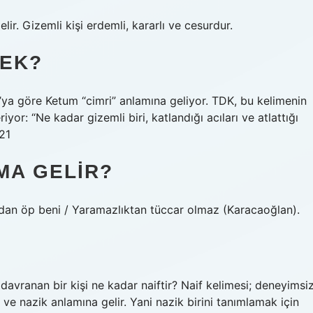
elir. Gizemli kişi erdemli, kararlı ve cesurdur.
MEK?
öre Ketum “cimri” anlamına geliyor. TDK, bu kelimenin
eriyor: “Ne kadar gizemli biri, katlandığı acıları ve atlattığı
21
MA GELIR?
ından öp beni / Yaramazlıktan tüccar olmaz (Karacaoğlan).
ranan bir kişi ne kadar naiftir? Naif kelimesi; deneyimsiz
e ve nazik anlamına gelir. Yani nazik birini tanımlamak için