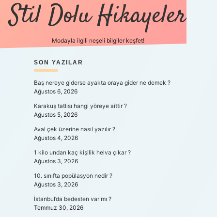
Stil Dolu Hikayeler
Modayla ilgili neşeli bilgiler keşfet!
SIDEBAR
SON YAZILAR
ilbet canlı maç izle
Baş nereye giderse ayakta oraya gider ne demek ?
Ağustos 6, 2026
Karakuş tatlısı hangi yöreye aittir ?
Ağustos 5, 2026
Aval çek üzerine nasıl yazılır ?
Ağustos 4, 2026
1 kilo undan kaç kişilik helva çıkar ?
Ağustos 3, 2026
10. sınıfta popülasyon nedir ?
Ağustos 3, 2026
İstanbul’da bedesten var mı ?
Temmuz 30, 2026