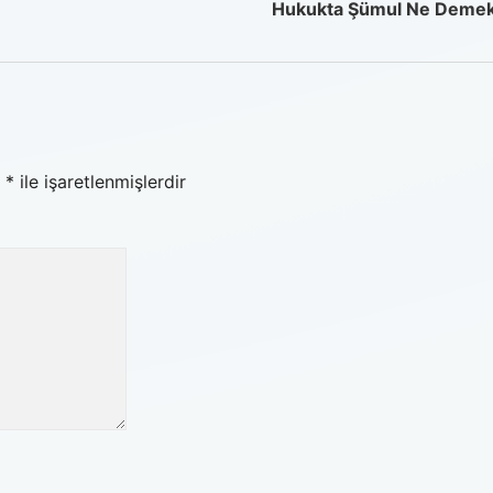
Hukukta Şümul Ne Deme
r
*
ile işaretlenmişlerdir