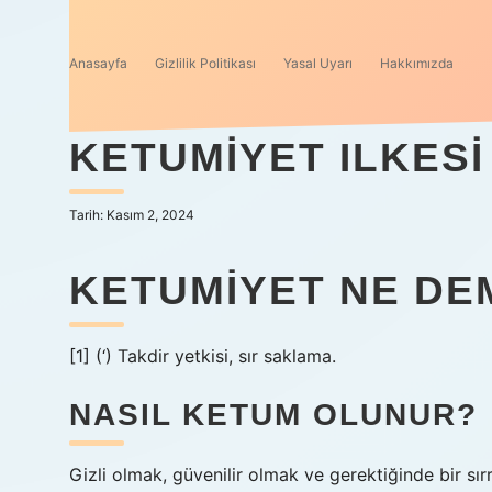
Anasayfa
Gizlilik Politikası
Yasal Uyarı
Hakkımızda
KETUMIYET ILKESI
Tarih: Kasım 2, 2024
KETUMIYET NE DE
[1] (‘) Takdir yetkisi, sır saklama.
NASIL KETUM OLUNUR?
Gizli olmak, güvenilir olmak ve gerektiğinde bir sır