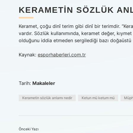
KERAMETIN SÖZLÜK ANL
Keramet, çoğu dinî terim gibi dinî bir terimdir. “K
vardır. Sözlük kullanımında, keramet değer, kıymet 
olduğunu iddia etmeden sergilediği bazı doğaüstü du
Kaynak:
esporhaberleri.com.tr
Tarih:
Makaleler
Kerametin sözlük anlamı nedir
Ketun mü ketum mü
Müph
Önceki Yazı