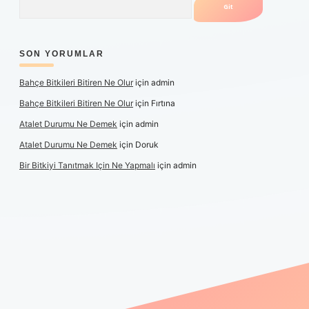
SON YORUMLAR
Bahçe Bitkileri Bitiren Ne Olur
için
admin
Bahçe Bitkileri Bitiren Ne Olur
için
Fırtına
Atalet Durumu Ne Demek
için
admin
Atalet Durumu Ne Demek
için
Doruk
Bir Bitkiyi Tanıtmak Için Ne Yapmalı
için
admin
anlı maç izle