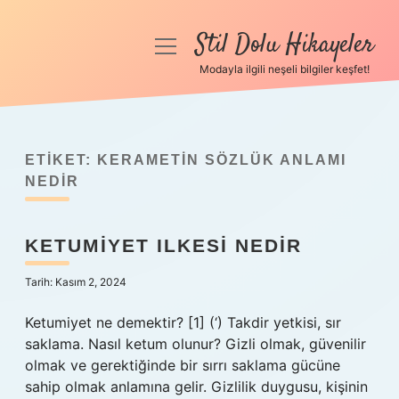
Stil Dolu Hikayeler
menüyü
aç
Modayla ilgili neşeli bilgiler keşfet!
Anasayfa
Gizlilik Politikası
ETIKET:
KERAMETIN SÖZLÜK ANLAMI
Yasal Uyarı
NEDIR
Hakkımızda
KETUMIYET ILKESI NEDIR
Tarih: Kasım 2, 2024
Ketumiyet ne demektir? [1] (‘) Takdir yetkisi, sır
saklama. Nasıl ketum olunur? Gizli olmak, güvenilir
olmak ve gerektiğinde bir sırrı saklama gücüne
sahip olmak anlamına gelir. Gizlilik duygusu, kişinin