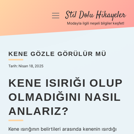
Stil Dolu Hikayeler
menüyü
aç
Modayla ilgili neşeli bilgiler keşfet!
Anasayfa
Gizlilik Politikası
KENE GÖZLE GÖRÜLÜR MÜ
Yasal Uyarı
Tarih: Nisan 18, 2025
Hakkımızda
KENE ISIRIĞI OLUP
OLMADIĞINI NASIL
ANLARIZ?
Kene ısırığının belirtileri arasında kenenin ısırdığı