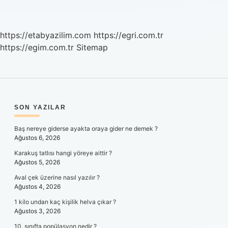
https://etabyazilim.com
https://egri.com.tr
https://egim.com.tr
Sitemap
SIDEBAR
SON YAZILAR
Baş nereye giderse ayakta oraya gider ne demek ?
Ağustos 6, 2026
Karakuş tatlısı hangi yöreye aittir ?
Ağustos 5, 2026
Aval çek üzerine nasıl yazılır ?
Ağustos 4, 2026
1 kilo undan kaç kişilik helva çıkar ?
Ağustos 3, 2026
10. sınıfta popülasyon nedir ?