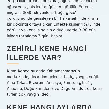
Yorgunluk, titreme, ateş, baş ağrısı, kas ve eklem
ağrısı ve şişmiş lenf düğümleri görülür. Eritema
migrans (EM) adı verilen, “boğa gözü”
görünümünde genişleyen bir halka şeklinde kırmızı
bir döküntü ortaya çıkar. Enfekte kişilerin %70’inde
görülür ve kene ısırığının olduğu yerde 3-30 gün
içinde (ortalama 7 gün) başlar.
ZEHIRLI KENE HANGI
ILLERDE VAR?
Kırım-Kongo şu anda Kahramanmaraş’ın
merkezinde, dışarıdan gelenler hariç, yaygın değil.
Ama Tokat, Erzurum, Amasya, Samsun gibi; “İç
Anadolu, Doğu Karadeniz ve Doğu Anadolu’da kene
türleri çok yaygın” dedi.
KENE HANGI AYLARDA