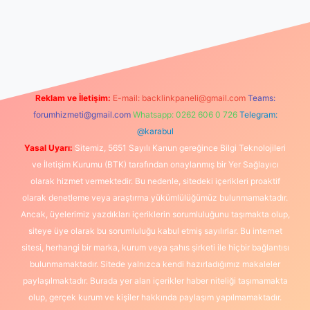
lbet canlı maç izle
Reklam ve İletişim:
E-mail:
backlinkpaneli@gmail.com
Teams:
forumhizmeti@gmail.com
Whatsapp: 0262 606 0 726
Telegram:
@karabul
Yasal Uyarı:
Sitemiz, 5651 Sayılı Kanun gereğince Bilgi Teknolojileri
ve İletişim Kurumu (BTK) tarafından onaylanmış bir Yer Sağlayıcı
olarak hizmet vermektedir. Bu nedenle, sitedeki içerikleri proaktif
olarak denetleme veya araştırma yükümlülüğümüz bulunmamaktadır.
Ancak, üyelerimiz yazdıkları içeriklerin sorumluluğunu taşımakta olup,
siteye üye olarak bu sorumluluğu kabul etmiş sayılırlar. Bu internet
sitesi, herhangi bir marka, kurum veya şahıs şirketi ile hiçbir bağlantısı
bulunmamaktadır. Sitede yalnızca kendi hazırladığımız makaleler
paylaşılmaktadır. Burada yer alan içerikler haber niteliği taşımamakta
olup, gerçek kurum ve kişiler hakkında paylaşım yapılmamaktadır.