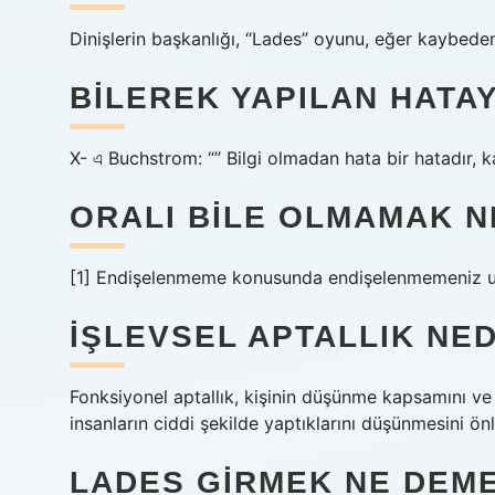
Dinişlerin başkanlığı, “Lades” oyunu, eğer kaybede
BILEREK YAPILAN HATAY
X- এ Buchstrom: “” Bilgi olmadan hata bir hatadır, kas
ORALI BILE OLMAMAK N
[1] Endişelenmeme konusunda endişelenmemeniz u
İŞLEVSEL APTALLIK NED
Fonksiyonel aptallık, kişinin düşünme kapsamını v
insanların ciddi şekilde yaptıklarını düşünmesini önl
LADES GIRMEK NE DEM