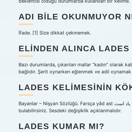
beklentisi olduğu durumlarda kullanılan bir kelime.
ADI BILE OKUNMUYOR 
İfade. [1] Size dikkat çekmemek.
ELINDEN ALINCA LADES
Bazı durumlarda, çıkarılan mallar “kadın” olarak ka
bağlıdır. Şerit oynarken eğlenmek ve adil oynamak 
LADES KELIMESININ KÖ
Bayanlar – Nişyan Sözlüğü. Farsça yād ast یاد است “Hatırlıyorum!” İfadeden alıntı. Hatıra’da daha fazla bilgi
bulabilirsiniz. Sesdeki değişiklik açıklanmalıdır.
LADES KUMAR MI?