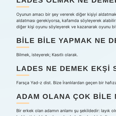
LADES OLMAK NE DEME
Oyunun amacı bir şey vererek diğer kişiyi aldatmakt
aldatması gerekiyorsa, kafamda söyleyerek alabil
diğer kişi oyunu söyleyerek ve kazanarak oyunu bit
BILE BILE YAPMAK NE 
Bilmek, isteyerek; Kasıtlı olarak.
LADES NE DEMEK EKŞI 
Farsça Yad-z dist. Bize İranlılardan geçen bir hafız
ADAM OLANA ÇOK BILE 
Bir erkek olan adamın anlamı şu şekildedir: layık 