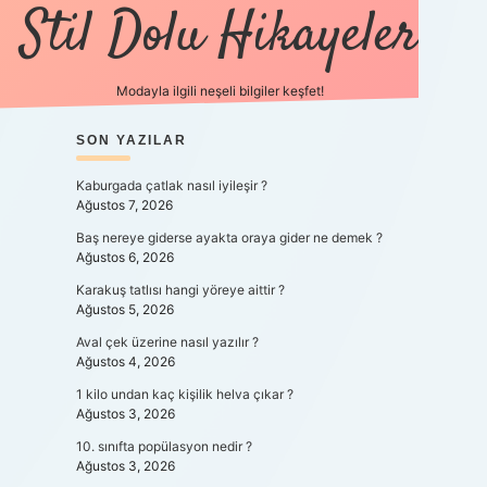
Stil Dolu Hikayeler
Modayla ilgili neşeli bilgiler keşfet!
SIDEBAR
SON YAZILAR
ilbet canlı maç izl
Kaburgada çatlak nasıl iyileşir ?
Ağustos 7, 2026
Baş nereye giderse ayakta oraya gider ne demek ?
Ağustos 6, 2026
Karakuş tatlısı hangi yöreye aittir ?
Ağustos 5, 2026
Aval çek üzerine nasıl yazılır ?
Ağustos 4, 2026
1 kilo undan kaç kişilik helva çıkar ?
Ağustos 3, 2026
10. sınıfta popülasyon nedir ?
Ağustos 3, 2026