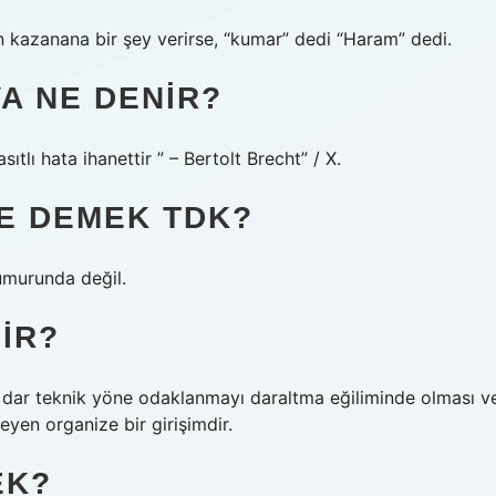
n kazanana bir şey verirse, “kumar” dedi “Haram” dedi.
A NE DENIR?
ıtlı hata ihanettir ” – Bertolt Brecht” / X.
E DEMEK TDK?
murunda değil.
IR?
e dar teknik yöne odaklanmayı daraltma eğiliminde olması v
eyen organize bir girişimdir.
EK?