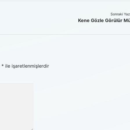
Sonraki Yaz
Kene Gözle Görülür M
r
*
ile işaretlenmişlerdir