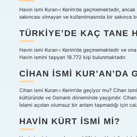
Havin ismi Kuran-ı Kerim’de geçmemektedir, ancak bu
sakıncası olmayan ve kullanılmasında bir sakınca b
TÜRKIYE’DE KAÇ TANE H
Havin ismi Kuran-ı Kerim’de geçmemektedir ve ona
Havin ismini taşıyan 18.772 kişi bulunmaktadır.
CIHAN ISMI KUR’AN’DA
Cihan ismi Kuran-ı Kerim’de geçiyor mu? Cihan ism
kültüründe ve Osmanlı döneminde yaygındır. Cihan i
İslami açıdan olumsuz bir anlam taşımadığı için caiz
HAVIN KÜRT ISMI MI?