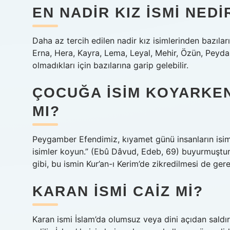
EN NADIR KIZ ISMI NEDI
Daha az tercih edilen nadir kız isimlerinden bazıları
Erna, Hera, Kayra, Lema, Leyal, Mehir, Özün, Peyda, 
olmadıkları için bazılarına garip gelebilir.
ÇOCUĞA ISIM KOYARKE
MI?
Peygamber Efendimiz, kıyamet günü insanların isiml
isimler koyun.” (Ebû Dâvud, Edeb, 69) buyurmuştur
gibi, bu ismin Kur’an-ı Kerim’de zikredilmesi de ge
KARAN ISMI CAIZ MI?
Karan ismi İslam’da olumsuz veya dini açıdan saldır