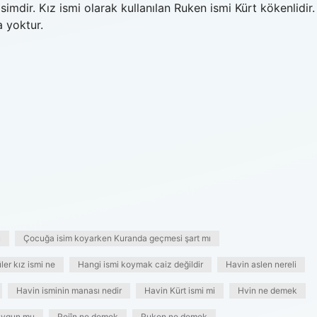
imdir. Kız ismi olarak kullanılan Ruken ismi Kürt kökenlidir.
 yoktur.
u
Çocuğa isim koyarken Kuranda geçmesi şart mı
ler kız ismi ne
Hangi ismi koymak caiz değildir
Havin aslen nereli
Havin isminin manası nedir
Havin Kürt ismi mi
Hvin ne demek
uygun mu
Rojîn ne demek
Ruken ne demek