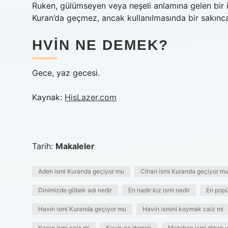
Ruken, gülümseyen veya neşeli anlamına gelen bir is
Kuran’da geçmez, ancak kullanılmasında bir sakınca
HVIN NE DEMEK?
Gece, yaz gecesi.
Kaynak:
HisLazer.com
Tarih:
Makaleler
Aden ismi Kuranda geçiyor mu
Cihan ismi Kuranda geçiyor m
Dinimizde göbek adı nedir
En nadir kız ismi nedir
En popü
Havin ismi Kuranda geçiyor mu
Havin ismini koymak caiz mi
Karan ismi caiz mi
Kavin ne demek
Metehan ismi dinen 