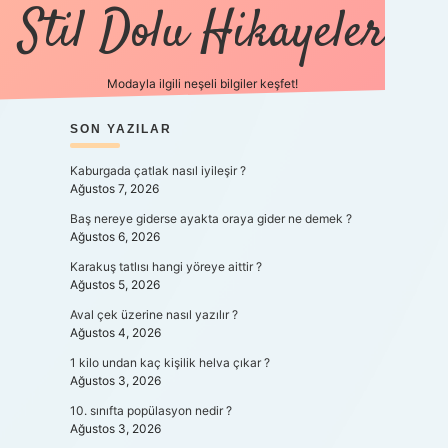
Stil Dolu Hikayeler
Modayla ilgili neşeli bilgiler keşfet!
SIDEBAR
SON YAZILAR
ilbet canlı maç izle
Kaburgada çatlak nasıl iyileşir ?
Ağustos 7, 2026
Baş nereye giderse ayakta oraya gider ne demek ?
Ağustos 6, 2026
Karakuş tatlısı hangi yöreye aittir ?
Ağustos 5, 2026
Aval çek üzerine nasıl yazılır ?
Ağustos 4, 2026
1 kilo undan kaç kişilik helva çıkar ?
Ağustos 3, 2026
10. sınıfta popülasyon nedir ?
Ağustos 3, 2026