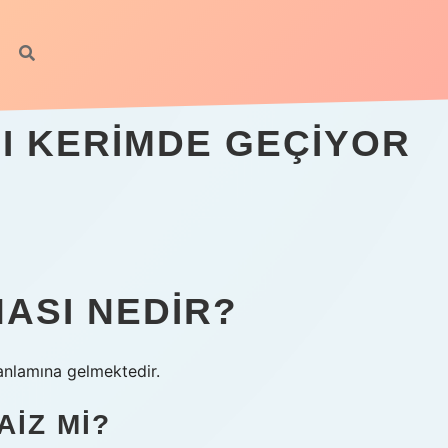
 I KERIMDE GEÇIYOR
NASI NEDIR?
 anlamına gelmektedir.
AIZ MI?