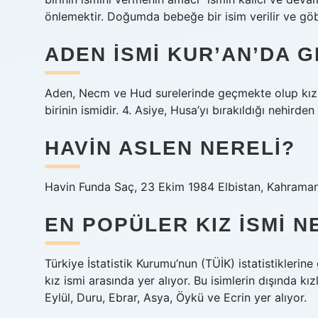
önlemektir. Doğumda bebeğe bir isim verilir ve göbek
ADEN ISMI KUR’AN’DA 
Aden, Necm ve Hud surelerinde geçmekte olup kız is
birinin ismidir. 4. Asiye, Husa’yı bırakıldığı nehirden
HAVIN ASLEN NERELI?
Havin Funda Saç, 23 Ekim 1984 Elbistan, Kahraman
EN POPÜLER KIZ ISMI N
Türkiye İstatistik Kurumu’nun (TÜİK) istatistikleri
kız ismi arasında yer alıyor. Bu isimlerin dışında kı
Eylül, Duru, Ebrar, Asya, Öykü ve Ecrin yer alıyor.