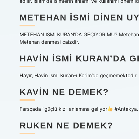
edilir. İslam’da isimlerin anlamı ve kullanımı önemlid
METEHAN ISMI DINEN U
METEHAN İSMİ KURAN’DA GEÇİYOR MU? Metehan ism
Metehan denmesi caizdir.
HAVIN ISMI KURAN’DA 
Hayır, Havin ismi Kur’an-ı Kerim’de geçmemektedir.
KAVIN NE DEMEK?
Farsçada “güçlü kız” anlamına geliyor
#Antakya.
RUKEN NE DEMEK?