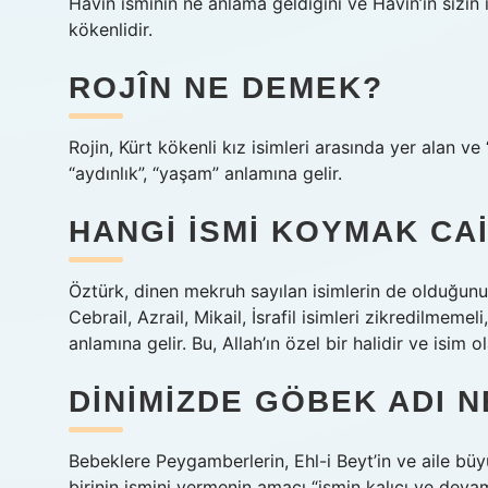
Havin isminin ne anlama geldiğini ve Havin’in sizin 
kökenlidir.
ROJÎN NE DEMEK?
Rojin, Kürt kökenli kız isimleri arasında yer alan ve 
“aydınlık”, “yaşam” anlamına gelir.
HANGI ISMI KOYMAK CAI
Öztürk, dinen mekruh sayılan isimlerin de olduğunu 
Cebrail, Azrail, Mikail, İsrafil isimleri zikredilme
anlamına gelir. Bu, Allah’ın özel bir halidir ve isim 
DINIMIZDE GÖBEK ADI N
Bebeklere Peygamberlerin, Ehl-i Beyt’in ve aile büyük
birinin ismini vermenin amacı “ismin kalıcı ve dev