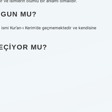
ir ve isimlerin olumlu bir anlamı olmalıdır.
YGUN MU?
i Kur’an-ı Kerim’de geçmemektedir ve kendisine
GEÇIYOR MU?