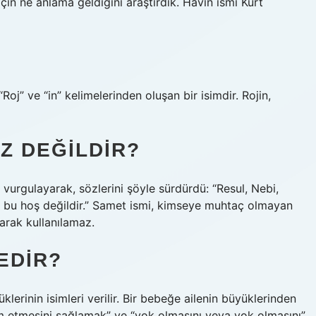
için ne anlama geldiğini araştırdık. Havin ismi Kürt
“Roj” ve “in” kelimelerinden oluşan bir isimdir. Rojin,
Z DEĞILDIR?
vurgulayarak, sözlerini şöyle sürdürdü: “Resul, Nebi,
meli, bu hoş değildir.” Samet ismi, kimseye muhtaç olmayan
olarak kullanılamaz.
EDIR?
lerinin isimleri verilir. Bir bebeğe ailenin büyüklerinden
am etmesini sağlamak” ve “yok olmasını veya yok olmasını”