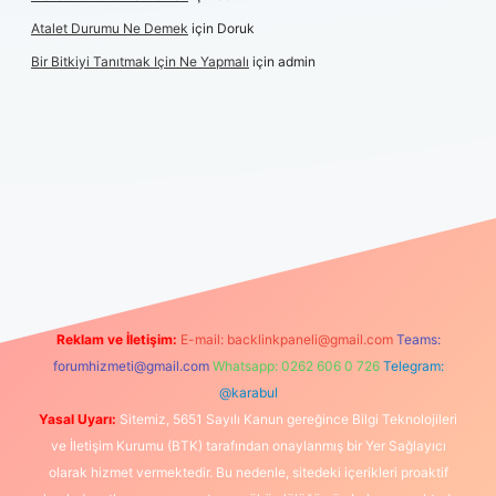
Atalet Durumu Ne Demek
için
Doruk
Bir Bitkiyi Tanıtmak Için Ne Yapmalı
için
admin
lı maç izle
Reklam ve İletişim:
E-mail:
backlinkpaneli@gmail.com
Teams:
forumhizmeti@gmail.com
Whatsapp: 0262 606 0 726
Telegram:
@karabul
Yasal Uyarı:
Sitemiz, 5651 Sayılı Kanun gereğince Bilgi Teknolojileri
ve İletişim Kurumu (BTK) tarafından onaylanmış bir Yer Sağlayıcı
olarak hizmet vermektedir. Bu nedenle, sitedeki içerikleri proaktif