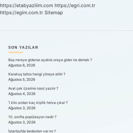
Geçiyor
https://etabyazilim.com
https://egri.com.tr
Mu
https://egim.com.tr
Sitemap
SIDEBAR
SON YAZILAR
Baş nereye giderse ayakta oraya gider ne demek ?
Ağustos 6, 2026
Karakuş tatlısı hangi yöreye aittir ?
Ağustos 5, 2026
Aval çek üzerine nasıl yazılır ?
Ağustos 4, 2026
1 kilo undan kaç kişilik helva çıkar ?
Ağustos 3, 2026
10. sınıfta popülasyon nedir ?
Ağustos 3, 2026
İstanbul’da bedesten var mı ?