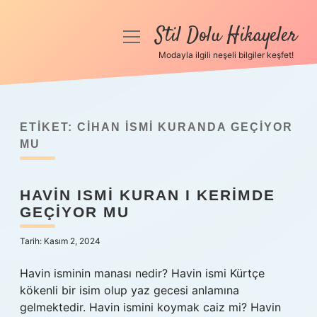
Stil Dolu Hikayeler
menüyü
aç
Modayla ilgili neşeli bilgiler keşfet!
Anasayfa
Gizlilik Politikası
ETIKET:
CIHAN ISMI KURANDA GEÇIYOR
Yasal Uyarı
MU
Hakkımızda
HAVIN ISMI KURAN I KERIMDE
GEÇIYOR MU
Tarih: Kasım 2, 2024
Havin isminin manası nedir? Havin ismi Kürtçe
kökenli bir isim olup yaz gecesi anlamına
gelmektedir. Havin ismini koymak caiz mi? Havin