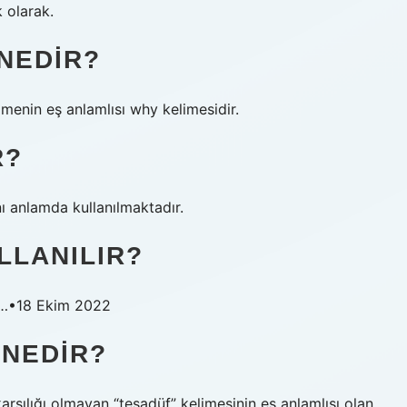
 olarak.
 NEDIR?
imenin eş anlamlısı why kelimesidir.
R?
nı anlamda kullanılmaktadır.
LLANILIR?
le…•18 Ekim 2022
 NEDIR?
arşılığı olmayan “tesadüf” kelimesinin eş anlamlısı olan