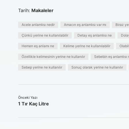
Tarih:
Makaleler
Acele anlamlısı nedir
Amacın eş anlamlısı var mı
Biraz yer
Çünkü yerine ne kullanılabilir
Detay eş anlamlısı ne
Dolay
Hemen eş anlamı ne
Kelime yerine ne kullanılabilir
Olabil
Özellikle kelimesinin yerine ne kullanılır
Sebebin eş anlamlısı 
Sebep yerine ne kullanılır
Sonuç olarak yerine ne kullanılır
Önceki Yazı
1 Tır Kaç Litre