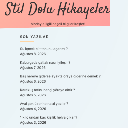
Stil Dolu Hikayeler
Modayla ilgili neşeli bilgiler keşfet!
SIDEBAR
SON YAZILAR
ilbet canlı maç izle
Su içmek cilt tonunu açar mı ?
Ağustos 8, 2026
Kaburgada çatlak nasıl iyileşir ?
Ağustos 7, 2026
Baş nereye giderse ayakta oraya gider ne demek ?
Ağustos 6, 2026
Karakuş tatlısı hangi yöreye aittir ?
Ağustos 5, 2026
Aval çek üzerine nasıl yazılır ?
Ağustos 4, 2026
1 kilo undan kaç kişilik helva çıkar ?
Ağustos 3, 2026