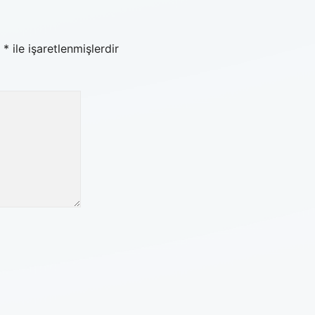
r
*
ile işaretlenmişlerdir