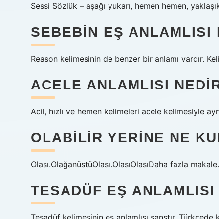
Sessi Sözlük – aşağı yukarı, hemen hemen, yaklaşık
SEBEBIN EŞ ANLAMLISI
Reason kelimesinin de benzer bir anlamı vardır. Kel
ACELE ANLAMLISI NEDI
Acil, hızlı ve hemen kelimeleri acele kelimesiyle ay
OLABILIR YERINE NE KU
Olası.OlağanüstüOlası.OlasıOlasıDaha fazla maka
TESADÜF EŞ ANLAMLISI
Tesadüf kelimesinin eş anlamlısı şanstır. Türkçede k