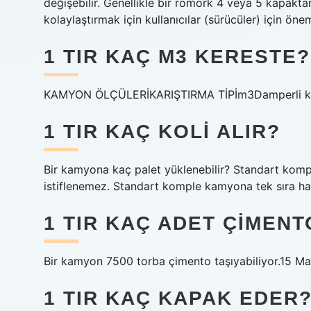
değişebilir. Genellikle bir römork 4 veya 5 kapakta
kolaylaştırmak için kullanıcılar (sürücüler) için önem
1 TIR KAÇ M3 KERESTE?
KAMYON ÖLÇÜLERİKARIŞTIRMA TİPİm3Damperli k
1 TIR KAÇ KOLI ALIR?
Bir kamyona kaç palet yüklenebilir? Standart kompl
istiflenemez. Standart komple kamyona tek sıra hali
1 TIR KAÇ ADET ÇIMENT
Bir kamyon 7500 torba çimento taşıyabiliyor.15 Ma
1 TIR KAÇ KAPAK EDER