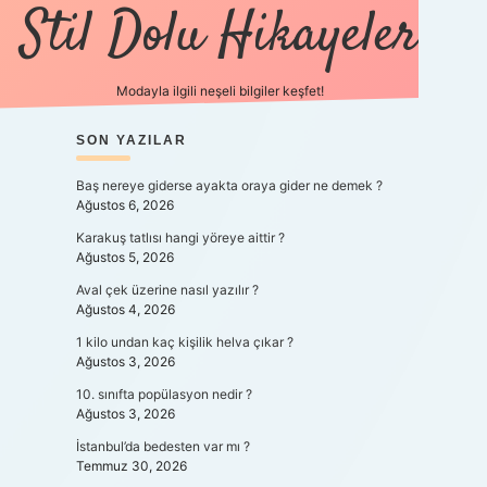
Stil Dolu Hikayeler
Modayla ilgili neşeli bilgiler keşfet!
SIDEBAR
SON YAZILAR
ilbet canlı maç izle
Baş nereye giderse ayakta oraya gider ne demek ?
Ağustos 6, 2026
Karakuş tatlısı hangi yöreye aittir ?
Ağustos 5, 2026
Aval çek üzerine nasıl yazılır ?
Ağustos 4, 2026
1 kilo undan kaç kişilik helva çıkar ?
Ağustos 3, 2026
10. sınıfta popülasyon nedir ?
Ağustos 3, 2026
İstanbul’da bedesten var mı ?
Temmuz 30, 2026