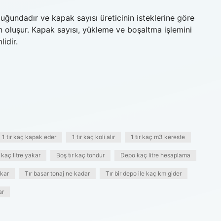
uğundadır ve kapak sayısı üreticinin isteklerine göre
n oluşur. Kapak sayısı, yükleme ve boşaltma işlemini
lidir.
1 tır kaç kapak eder
1 tır kaç koli alır
1 tır kaç m3 kereste
kaç litre yakar
Boş tır kaç tondur
Depo kaç litre hesaplama
akar
Tır basar tonaj ne kadar
Tır bir depo ile kaç km gider
ar