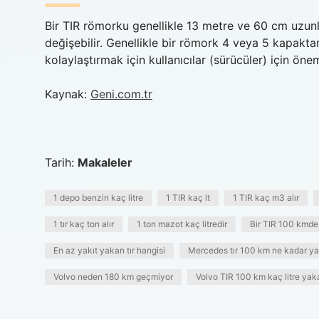
Bir TIR römorku genellikle 13 metre ve 60 cm uzunl
değişebilir. Genellikle bir römork 4 veya 5 kapakta
kolaylaştırmak için kullanıcılar (sürücüler) için önem
Kaynak:
Geni.com.tr
Tarih:
Makaleler
1 depo benzin kaç litre
1 TIR kaç lt
1 TIR kaç m3 alır
1 tır kaç ton alır
1 ton mazot kaç litredir
Bir TIR 100 kmde 
En az yakıt yakan tır hangisi
Mercedes tır 100 km ne kadar y
Volvo neden 180 km geçmiyor
Volvo TIR 100 km kaç litre yak