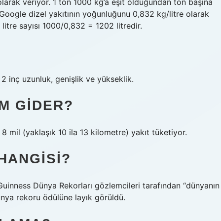
olarak veriyor. 1 ton 1000 kg’a eşit olduğundan ton başına
9Google dizel yakıtının yoğunluğunu 0,832 kg/litre olarak
litre sayısı 1000/0,832 = 1202 litredir.
 inç uzunluk, genişlik ve yükseklik.
KM GIDER?
8 mil (yaklaşık 10 ila 13 kilometre) yakıt tüketiyor.
 HANGISI?
uinness Dünya Rekorları gözlemcileri tarafından “dünyanın
ya rekoru ödülüne layık görüldü.