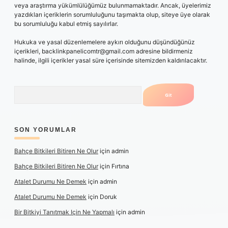
veya araştırma yükümlülüğümüz bulunmamaktadır. Ancak, üyelerimiz
yazdıkları içeriklerin sorumluluğunu taşımakta olup, siteye üye olarak
bu sorumluluğu kabul etmiş sayılırlar.
Hukuka ve yasal düzenlemelere aykırı olduğunu düşündüğünüz
içerikleri,
backlinkpanelicomtr@gmail.com
adresine bildirmeniz
halinde, ilgili içerikler yasal süre içerisinde sitemizden kaldırılacaktır.
Arama
SON YORUMLAR
Bahçe Bitkileri Bitiren Ne Olur
için
admin
Bahçe Bitkileri Bitiren Ne Olur
için
Fırtına
Atalet Durumu Ne Demek
için
admin
Atalet Durumu Ne Demek
için
Doruk
Bir Bitkiyi Tanıtmak Için Ne Yapmalı
için
admin