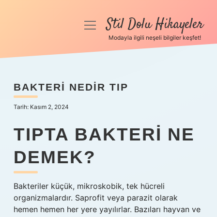
Stil Dolu Hikayeler
menüyü
aç
Modayla ilgili neşeli bilgiler keşfet!
Anasayfa
Gizlilik Politikası
BAKTERI NEDIR TIP
Yasal Uyarı
Tarih: Kasım 2, 2024
Hakkımızda
TIPTA BAKTERI NE
DEMEK?
Bakteriler küçük, mikroskobik, tek hücreli
organizmalardır. Saprofit veya parazit olarak
hemen hemen her yere yayılırlar. Bazıları hayvan ve