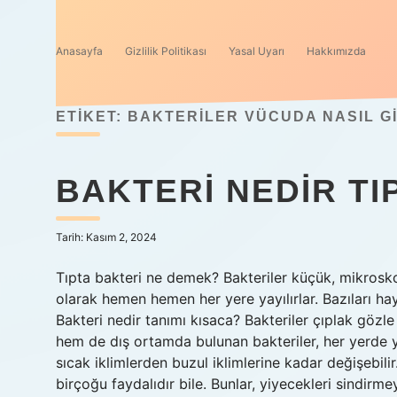
Anasayfa
Gizlilik Politikası
Yasal Uyarı
Hakkımızda
ETIKET:
BAKTERILER VÜCUDA NASIL G
BAKTERI NEDIR TI
Tarih: Kasım 2, 2024
Tıpta bakteri ne demek? Bakteriler küçük, mikrosko
olarak hemen hemen her yere yayılırlar. Bazıları ha
Bakteri nedir tanımı kısaca? Bakteriler çıplak gö
hem de dış ortamda bulunan bakteriler, her yerde y
sıcak iklimlerden buzul iklimlerine kadar değişebilir
birçoğu faydalıdır bile. Bunlar, yiyecekleri sindirme