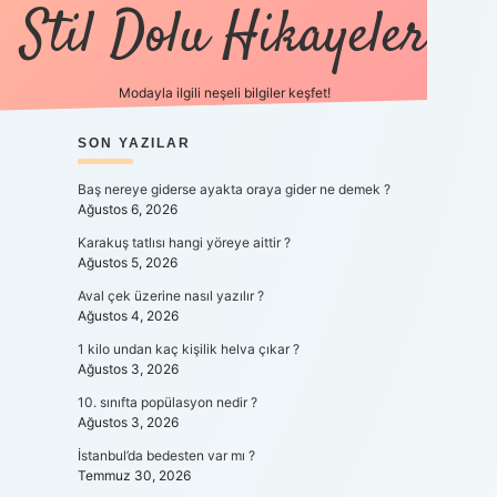
Stil Dolu Hikayeler
Modayla ilgili neşeli bilgiler keşfet!
SIDEBAR
SON YAZILAR
ilbet canlı maç i
Baş nereye giderse ayakta oraya gider ne demek ?
Ağustos 6, 2026
Karakuş tatlısı hangi yöreye aittir ?
Ağustos 5, 2026
Aval çek üzerine nasıl yazılır ?
Ağustos 4, 2026
1 kilo undan kaç kişilik helva çıkar ?
Ağustos 3, 2026
10. sınıfta popülasyon nedir ?
Ağustos 3, 2026
İstanbul’da bedesten var mı ?
Temmuz 30, 2026