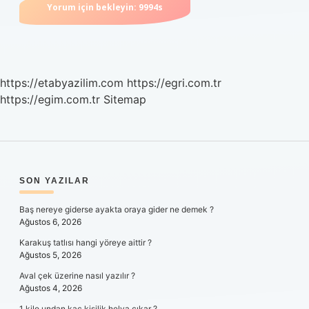
https://etabyazilim.com
https://egri.com.tr
https://egim.com.tr
Sitemap
SIDEBAR
SON YAZILAR
Baş nereye giderse ayakta oraya gider ne demek ?
Ağustos 6, 2026
Karakuş tatlısı hangi yöreye aittir ?
Ağustos 5, 2026
Aval çek üzerine nasıl yazılır ?
Ağustos 4, 2026
1 kilo undan kaç kişilik helva çıkar ?