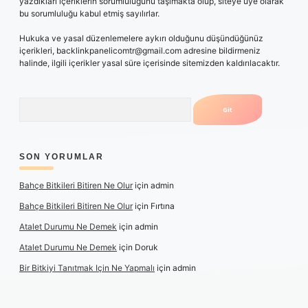
yazdıkları içeriklerin sorumluluğunu taşımakta olup, siteye üye olarak
bu sorumluluğu kabul etmiş sayılırlar.
Hukuka ve yasal düzenlemelere aykırı olduğunu düşündüğünüz
içerikleri,
backlinkpanelicomtr@gmail.com
adresine bildirmeniz
halinde, ilgili içerikler yasal süre içerisinde sitemizden kaldırılacaktır.
Arama
SON YORUMLAR
Bahçe Bitkileri Bitiren Ne Olur
için
admin
Bahçe Bitkileri Bitiren Ne Olur
için
Fırtına
Atalet Durumu Ne Demek
için
admin
Atalet Durumu Ne Demek
için
Doruk
Bir Bitkiyi Tanıtmak Için Ne Yapmalı
için
admin