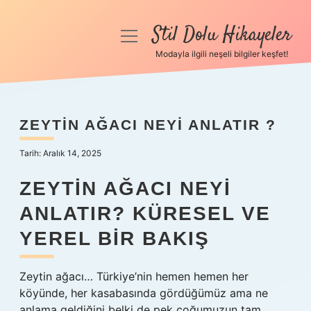
Stil Dolu Hikayeler
menüyü
aç
Modayla ilgili neşeli bilgiler keşfet!
Anasayfa
Gizlilik Politikası
ZEYTIN AĞACI NEYI ANLATIR ?
Yasal Uyarı
Tarih: Aralık 14, 2025
Hakkımızda
ZEYTIN AĞACI NEYI
ANLATIR? KÜRESEL VE
YEREL BIR BAKIŞ
Zeytin ağacı… Türkiye’nin hemen hemen her
köyünde, her kasabasında gördüğümüz ama ne
anlama geldiğini belki de pek çoğumuzun tam