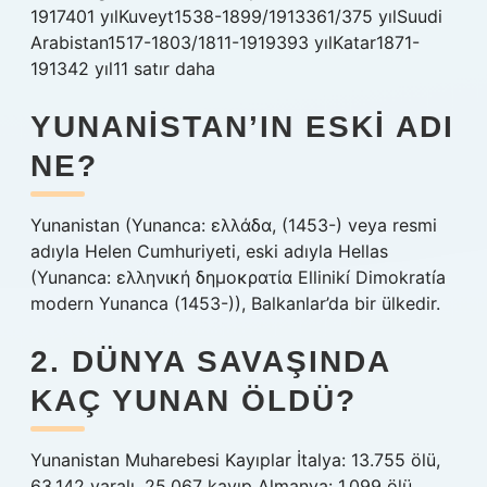
1917401 yılKuveyt1538-1899/1913361/375 yılSuudi
Arabistan1517-1803/1811-1919393 yılKatar1871-
191342 yıl11 satır daha
YUNANISTAN’IN ESKI ADI
NE?
Yunanistan (Yunanca: ελλάδα, (1453-) veya resmi
adıyla Helen Cumhuriyeti, eski adıyla Hellas
(Yunanca: ελληνική δημοκρατία Ellinikí Dimokratía
modern Yunanca (1453-)), Balkanlar’da bir ülkedir.
2. DÜNYA SAVAŞINDA
KAÇ YUNAN ÖLDÜ?
Yunanistan Muharebesi Kayıplar İtalya: 13.755 ölü,
63.142 yaralı, 25.067 kayıp Almanya: 1.099 ölü,