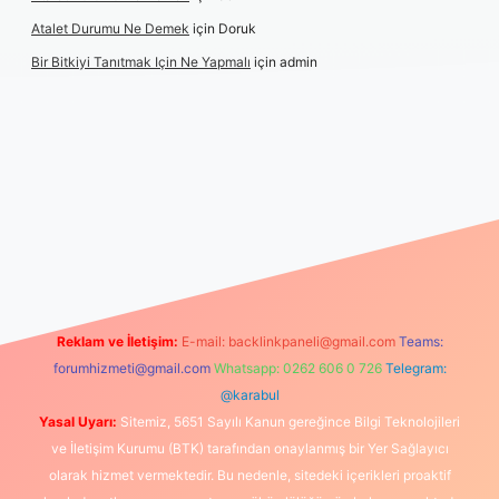
Atalet Durumu Ne Demek
için
Doruk
Bir Bitkiyi Tanıtmak Için Ne Yapmalı
için
admin
bet canlı maç izle
Reklam ve İletişim:
E-mail:
backlinkpaneli@gmail.com
Teams:
forumhizmeti@gmail.com
Whatsapp: 0262 606 0 726
Telegram:
@karabul
Yasal Uyarı:
Sitemiz, 5651 Sayılı Kanun gereğince Bilgi Teknolojileri
ve İletişim Kurumu (BTK) tarafından onaylanmış bir Yer Sağlayıcı
olarak hizmet vermektedir. Bu nedenle, sitedeki içerikleri proaktif