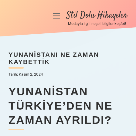
Stil Dolu Hikayeler
menüyü
aç
Modayla ilgili neşeli bilgiler keşfet!
Anasayfa
Gizlilik Politikası
YUNANISTANI NE ZAMAN
KAYBETTIK
Yasal Uyarı
Tarih: Kasım 2, 2024
Hakkımızda
YUNANISTAN
TÜRKIYE’DEN NE
ZAMAN AYRILDI?