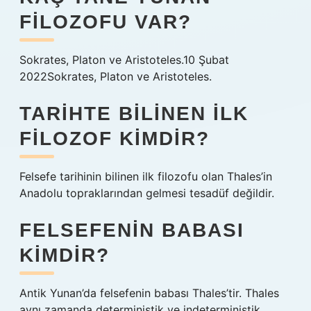
FILOZOFU VAR?
Sokrates, Platon ve Aristoteles.10 Şubat
2022Sokrates, Platon ve Aristoteles.
TARIHTE BILINEN ILK
FILOZOF KIMDIR?
Felsefe tarihinin bilinen ilk filozofu olan Thales’in
Anadolu topraklarından gelmesi tesadüf değildir.
FELSEFENIN BABASI
KIMDIR?
Antik Yunan’da felsefenin babası Thales’tir. Thales
aynı zamanda deterministik ve indeterministik