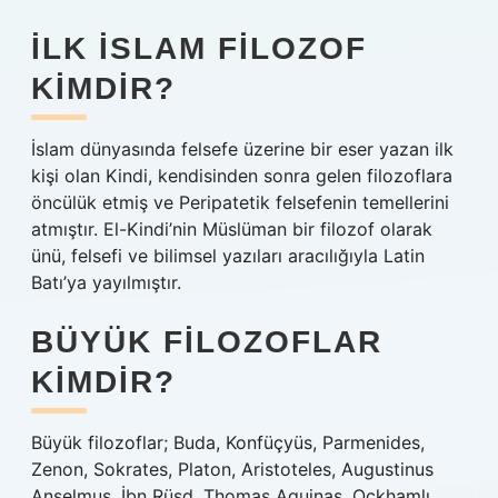
İLK İSLAM FILOZOF
KIMDIR?
İslam dünyasında felsefe üzerine bir eser yazan ilk
kişi olan Kindi, kendisinden sonra gelen filozoflara
öncülük etmiş ve Peripatetik felsefenin temellerini
atmıştır. El-Kindi’nin Müslüman bir filozof olarak
ünü, felsefi ve bilimsel yazıları aracılığıyla Latin
Batı’ya yayılmıştır.
BÜYÜK FILOZOFLAR
KIMDIR?
Büyük filozoflar; Buda, Konfüçyüs, Parmenides,
Zenon, Sokrates, Platon, Aristoteles, Augustinus
Anselmus, İbn Rüşd, Thomas Aquinas, Ockhamlı