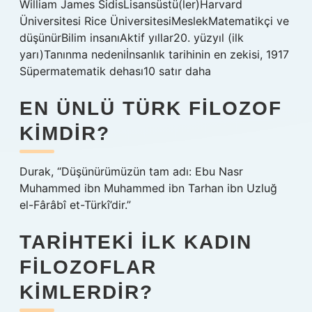
William James SidisLisansüstü(ler)Harvard
Üniversitesi Rice ÜniversitesiMeslekMatematikçi ve
düşünürBilim insanıAktif yıllar20. yüzyıl (ilk
yarı)Tanınma nedeniİnsanlık tarihinin en zekisi, 1917
Süpermatematik dehası10 satır daha
EN ÜNLÜ TÜRK FILOZOF
KIMDIR?
Durak, “Düşünürümüzün tam adı: Ebu Nasr
Muhammed ibn Muhammed ibn Tarhan ibn Uzluğ
el-Fârâbî et-Türkî’dir.”
TARIHTEKI ILK KADIN
FILOZOFLAR
KIMLERDIR?