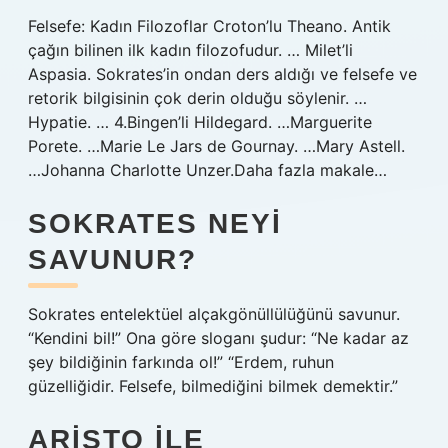
Felsefe: Kadın Filozoflar Croton’lu Theano. Antik
çağın bilinen ilk kadın filozofudur. … Milet’li
Aspasia. Sokrates’in ondan ders aldığı ve felsefe ve
retorik bilgisinin çok derin olduğu söylenir. …
Hypatie. … 4.Bingen’li Hildegard. …Marguerite
Porete. …Marie Le Jars de Gournay. …Mary Astell.
…Johanna Charlotte Unzer.Daha fazla makale…
SOKRATES NEYI
SAVUNUR?
Sokrates entelektüel alçakgönüllülüğünü savunur.
“Kendini bil!” Ona göre sloganı şudur: “Ne kadar az
şey bildiğinin farkında ol!” “Erdem, ruhun
güzelliğidir. Felsefe, bilmediğini bilmek demektir.”
ARISTO ILE