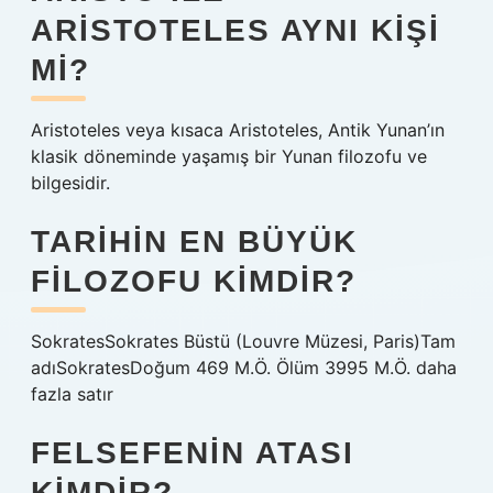
ARISTOTELES AYNI KIŞI
MI?
Aristoteles veya kısaca Aristoteles, Antik Yunan’ın
klasik döneminde yaşamış bir Yunan filozofu ve
bilgesidir.
TARIHIN EN BÜYÜK
FILOZOFU KIMDIR?
SokratesSokrates Büstü (Louvre Müzesi, Paris)Tam
adıSokratesDoğum 469 M.Ö. Ölüm 3995 M.Ö. daha
fazla satır
FELSEFENIN ATASI
KIMDIR?