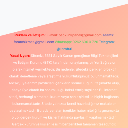
et canlı maç izle
Reklam ve İletişim:
E-mail:
backlinkpaneli@gmail.com
Teams:
forumhizmeti@gmail.com
Whatsapp: 0262 606 0 726
Telegram:
@karabul
Yasal Uyarı:
Sitemiz, 5651 Sayılı Kanun gereğince Bilgi Teknolojileri
ve İletişim Kurumu (BTK) tarafından onaylanmış bir Yer Sağlayıcı
olarak hizmet vermektedir. Bu nedenle, sitedeki içerikleri proaktif
olarak denetleme veya araştırma yükümlülüğümüz bulunmamaktadır.
Ancak, üyelerimiz yazdıkları içeriklerin sorumluluğunu taşımakta olup,
siteye üye olarak bu sorumluluğu kabul etmiş sayılırlar. Bu internet
sitesi, herhangi bir marka, kurum veya şahıs şirketi ile hiçbir bağlantısı
bulunmamaktadır. Sitede yalnızca kendi hazırladığımız makaleler
paylaşılmaktadır. Burada yer alan içerikler haber niteliği taşımamakta
olup, gerçek kurum ve kişiler hakkında paylaşım yapılmamaktadır.
Gerçek kurum ve kişiler ile isim benzerlikleri tamamen tesadüfidir.