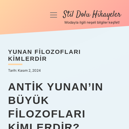
Stil Dolu Hikayeler
menüyü
aç
Modayla ilgili neşeli bilgiler keşfet!
Anasayfa
Gizlilik Politikası
YUNAN FILOZOFLARI
KIMLERDIR
Yasal Uyarı
Tarih: Kasım 2, 2024
Hakkımızda
ANTIK YUNAN’IN
BÜYÜK
FILOZOFLARI
KIMLERDIR?