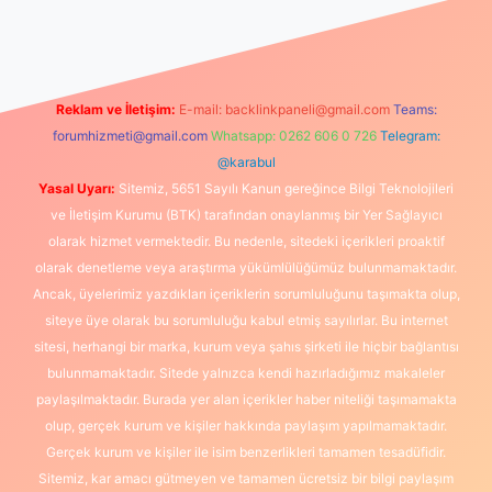
bet canlı maç izle
Reklam ve İletişim:
E-mail:
backlinkpaneli@gmail.com
Teams:
forumhizmeti@gmail.com
Whatsapp: 0262 606 0 726
Telegram:
@karabul
Yasal Uyarı:
Sitemiz, 5651 Sayılı Kanun gereğince Bilgi Teknolojileri
ve İletişim Kurumu (BTK) tarafından onaylanmış bir Yer Sağlayıcı
olarak hizmet vermektedir. Bu nedenle, sitedeki içerikleri proaktif
olarak denetleme veya araştırma yükümlülüğümüz bulunmamaktadır.
Ancak, üyelerimiz yazdıkları içeriklerin sorumluluğunu taşımakta olup,
siteye üye olarak bu sorumluluğu kabul etmiş sayılırlar. Bu internet
sitesi, herhangi bir marka, kurum veya şahıs şirketi ile hiçbir bağlantısı
bulunmamaktadır. Sitede yalnızca kendi hazırladığımız makaleler
paylaşılmaktadır. Burada yer alan içerikler haber niteliği taşımamakta
olup, gerçek kurum ve kişiler hakkında paylaşım yapılmamaktadır.
Gerçek kurum ve kişiler ile isim benzerlikleri tamamen tesadüfidir.
Sitemiz, kar amacı gütmeyen ve tamamen ücretsiz bir bilgi paylaşım