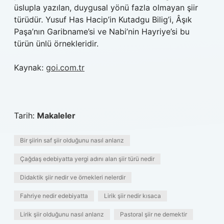
üslupla yazılan, duygusal yönü fazla olmayan şiir
türüdür. Yusuf Has Hacip’in Kutadgu Bilig’i, Âşık
Paşa’nın Garibname’si ve Nabi’nin Hayriye’si bu
türün ünlü örnekleridir.
Kaynak:
goi.com.tr
Tarih:
Makaleler
Bir şiirin saf şiir olduğunu nasıl anlarız
Çağdaş edebiyatta yergi adını alan şiir türü nedir
Didaktik şiir nedir ve örnekleri nelerdir
Fahriye nedir edebiyatta
Lirik şiir nedir kısaca
Lirik şiir olduğunu nasıl anlarız
Pastoral şiir ne demektir