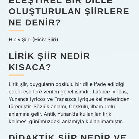
ELEŞTIREL BIR DILLE
OLUŞTURULAN ŞIIRLERE
NE DENIR?
Hiciv Şiiri (Hiciv Şiiri)
LIRIK ŞIIR NEDIR
KISACA?
Lirik şiir, duyguların coşkulu bir dille ifade edildiği
edebi eserlere verilen genel isimdir. Latince lyricus,
Yunanca lyricos ve Fransızca lyrique kelimelerinden
türemiştir. Sözlük anlamı; Coşkulu, ilham dolu
anlamına gelir. Antik Yunan’da kullanılan lirik
kelimesi günümüzdeki anlamıyla kullanılmamıştır.
DIDAKTIK ŞIIR NEDIR VE