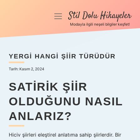
Stil Dolu Hikayeler
menüyü
aç
Modayla ilgili neşeli bilgiler keşfet!
Anasayfa
Gizlilik Politikası
YERGI HANGI ŞIIR TÜRÜDÜR
Yasal Uyarı
Tarih: Kasım 2, 2024
Hakkımızda
SATIRIK ŞIIR
OLDUĞUNU NASIL
ANLARIZ?
Hiciv şiirleri eleştirel anlatıma sahip şiirlerdir. Bir