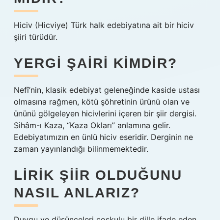
Hiciv (Hicviye) Türk halk edebiyatına ait bir hiciv
şiiri türüdür.
YERGI ŞAIRI KIMDIR?
Nefî’nin, klasik edebiyat geleneğinde kaside ustası
olmasına rağmen, kötü şöhretinin ürünü olan ve
ününü gölgeleyen hicivlerini içeren bir şiir dergisi.
Sihâm-ı Kaza, “Kaza Okları” anlamına gelir.
Edebiyatımızın en ünlü hiciv eseridir. Derginin ne
zaman yayınlandığı bilinmemektedir.
LIRIK ŞIIR OLDUĞUNU
NASIL ANLARIZ?
Duygu ve düşünceleri coşkulu bir dille ifade eden