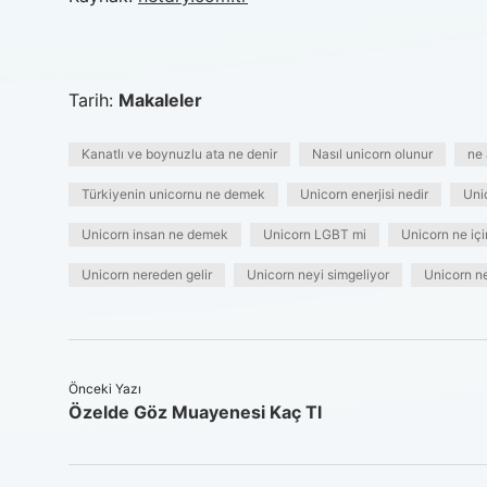
Tarih:
Makaleler
Kanatlı ve boynuzlu ata ne denir
Nasıl unicorn olunur
ne 
Türkiyenin unicornu ne demek
Unicorn enerjisi nedir
Uni
Unicorn insan ne demek
Unicorn LGBT mi
Unicorn ne için
Unicorn nereden gelir
Unicorn neyi simgeliyor
Unicorn n
Önceki Yazı
Özelde Göz Muayenesi Kaç Tl