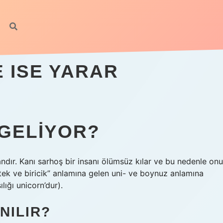
 ISE YARAR
MGELIYOR?
dır. Kanı sarhoş bir insanı ölümsüz kılar ve bu nedenle onu
 “tek ve biricik” anlamına gelen uni- ve boynuz anlamına
lığı unicorn’dur).
NILIR?