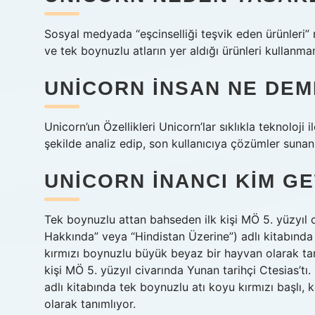
Sosyal medyada “eşcinselliği teşvik eden ürünleri”
ve tek boynuzlu atların yer aldığı ürünleri kullanm
UNICORN INSAN NE DE
Unicorn’un Özellikleri Unicorn’lar sıklıkla teknoloji il
şekilde analiz edip, son kullanıcıya çözümler sunan 
UNICORN INANCI KIM GE
Tek boynuzlu attan bahseden ilk kişi MÖ 5. yüzyıl ci
Hakkında” veya “Hindistan Üzerine”) adlı kitabında
kırmızı boynuzlu büyük beyaz bir hayvan olarak t
kişi MÖ 5. yüzyıl civarında Yunan tarihçi Ctesias’tı
adlı kitabında tek boynuzlu atı koyu kırmızı başlı
olarak tanımlıyor.