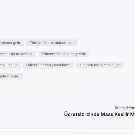
anlama gelir
Türkiyede kaç unicorn var
corn ilişki ne demek
Unicorn inancı kim getirdi
 kullanılır
Unicorn neden yasaklandı
Unicorn nedir mitolojide
eyin simgesi
Sonraki Yaz
Ücretsiz Izinde Maaş Kesilir M