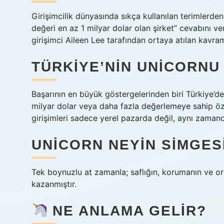
Girişimcilik dünyasında sıkça kullanılan terimlerde
değeri en az 1 milyar dolar olan şirket” cevabını ver
girişimci Aileen Lee tarafından ortaya atılan kavram
TÜRKIYE’NIN UNICORNU
Başarının en büyük göstergelerinden biri Türkiye’dek
milyar dolar veya daha fazla değerlemeye sahip özel
girişimleri sadece yerel pazarda değil, aynı zamand
UNICORN NEYIN SIMGES
Tek boynuzlu at zamanla; saflığın, korumanın ve or
kazanmıştır.
NE ANLAMA GELIR?