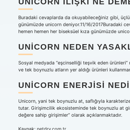
UNICORN ILIŞKI NE DEM
Buradaki cevaplarda da okuyabileceğiniz gibi, üçlü
günümüzde unicorn deniyor.11/16/2017Buradaki ceva
hemen hemen her biseksüel kıza günümüzde unicor
UNICORN NEDEN YASAK
Sosyal medyada “eşcinselliği teşvik eden ürünleri”
ve tek boynuzlu atların yer aldığı ürünleri kullanm
UNICORN ENERJISI NED
Unicorn, yani tek boynuzlu at, saflığıyla karakterize
tutar. Girişimcilik ekosisteminde tek boynuzlu at gi
değere sahip girişimler” olarak açıklanmaktadır.
Kaynak:
netdry.com.tr