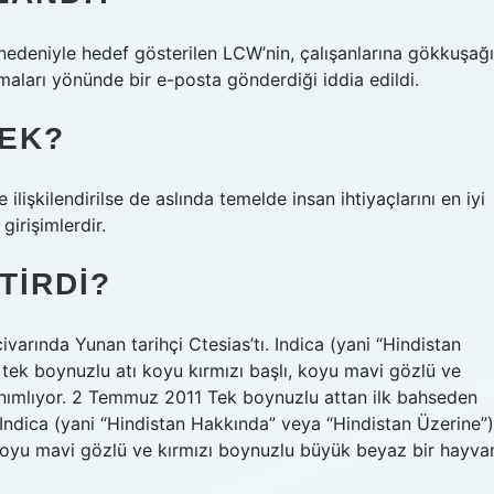
 nedeniyle hedef gösterilen LCW’nin, çalışanlarına gökkuşağı
amaları yönünde bir e-posta gönderdiği iddia edildi.
MEK?
e ilişkilendirilse de aslında temelde insan ihtiyaçlarını en iyi
girişimlerdir.
TIRDI?
varında Yunan tarihçi Ctesias’tı. Indica (yani “Hindistan
 tek boynuzlu atı koyu kırmızı başlı, koyu mavi gözlü ve
anımlıyor. 2 Temmuz 2011 Tek boynuzlu attan ilk bahseden
. Indica (yani “Hindistan Hakkında” veya “Hindistan Üzerine”)
, koyu mavi gözlü ve kırmızı boynuzlu büyük beyaz bir hayva