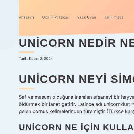
Anasayfa
Gizlilik Politikası
Yasal Uyarı
Hakkımızda
UNICORN NEDIR NE
Tarih: Kasım 2, 2024
UNICORN NEYI SI
Saf ve masum olduğuna inanılan efsanevi bir hayvan
öldürmek bir lanet getirir. Latince adı unicorn’dur;
gelen cornus kelimelerinden türemiştir (Türkçe karşı
UNICORN NE IÇIN KULLA