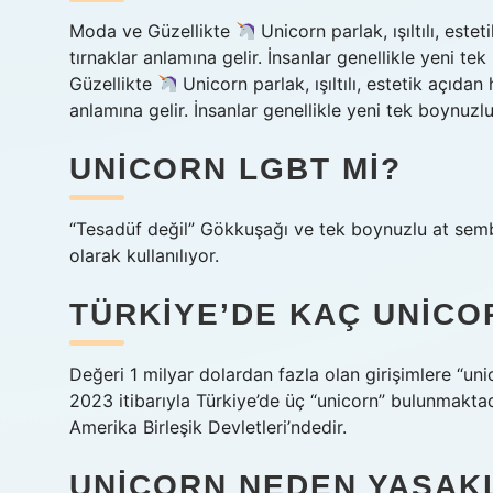
Moda ve Güzellikte
Unicorn parlak, ışıltılı, est
tırnaklar anlamına gelir. İnsanlar genellikle yeni 
Güzellikte
Unicorn parlak, ışıltılı, estetik açıda
anlamına gelir. İnsanlar genellikle yeni tek boynuzlu
UNICORN LGBT MI?
“Tesadüf değil” Gökkuşağı ve tek boynuzlu at semb
olarak kullanılıyor.
TÜRKIYE’DE KAÇ UNICO
Değeri 1 milyar dolardan fazla olan girişimlere “unic
2023 itibarıyla Türkiye’de üç “unicorn” bulunmaktad
Amerika Birleşik Devletleri’ndedir.
UNICORN NEDEN YASAK