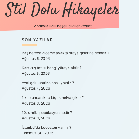
Stil Dolu Hikayeler
Modayla ilgili neşeli bilgiler keşfet!
SIDEBAR
SON YAZILAR
ilbet can
Baş nereye giderse ayakta oraya gider ne demek ?
Ağustos 6, 2026
Karakuş tatlısı hangi yöreye aittir ?
Ağustos 5, 2026
Aval çek üzerine nasıl yazılır ?
Ağustos 4, 2026
1 kilo undan kaç kişilik helva çıkar ?
Ağustos 3, 2026
10. sınıfta popülasyon nedir ?
Ağustos 3, 2026
İstanbul’da bedesten var mı ?
Temmuz 30, 2026