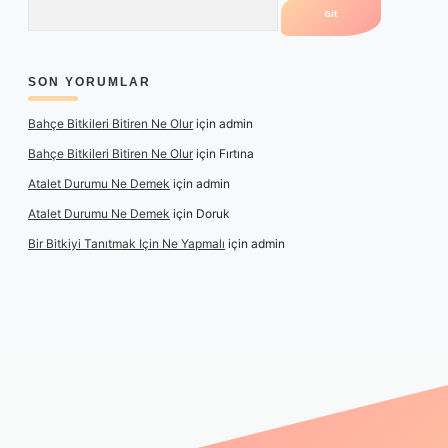
SON YORUMLAR
Bahçe Bitkileri Bitiren Ne Olur
için
admin
Bahçe Bitkileri Bitiren Ne Olur
için
Fırtına
Atalet Durumu Ne Demek
için
admin
Atalet Durumu Ne Demek
için
Doruk
Bir Bitkiyi Tanıtmak Için Ne Yapmalı
için
admin
nlı maç izle