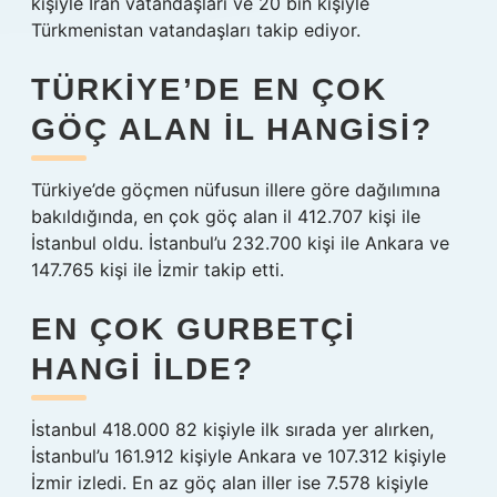
kişiyle İran vatandaşları ve 20 bin kişiyle
Türkmenistan vatandaşları takip ediyor.
TÜRKIYE’DE EN ÇOK
GÖÇ ALAN IL HANGISI?
Türkiye’de göçmen nüfusun illere göre dağılımına
bakıldığında, en çok göç alan il 412.707 kişi ile
İstanbul oldu. İstanbul’u 232.700 kişi ile Ankara ve
147.765 kişi ile İzmir takip etti.
EN ÇOK GURBETÇI
HANGI ILDE?
İstanbul 418.000 82 kişiyle ilk sırada yer alırken,
İstanbul’u 161.912 kişiyle Ankara ve 107.312 kişiyle
İzmir izledi. En az göç alan iller ise 7.578 kişiyle