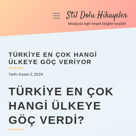
Stil Dolu Hikayeler
menüyü
aç
Modayla ilgili neşeli bilgiler keşfet!
Anasayfa
Gizlilik Politikası
TÜRKIYE EN ÇOK HANGI
ÜLKEYE GÖÇ VERIYOR
Yasal Uyarı
Tarih: Kasım 2, 2024
Hakkımızda
TÜRKIYE EN ÇOK
HANGI ÜLKEYE
GÖÇ VERDI?