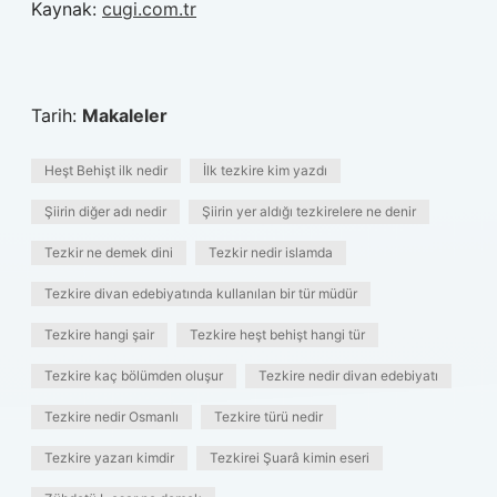
Kaynak:
cugi.com.tr
Tarih:
Makaleler
Heşt Behişt ilk nedir
İlk tezkire kim yazdı
Şiirin diğer adı nedir
Şiirin yer aldığı tezkirelere ne denir
Tezkir ne demek dini
Tezkir nedir islamda
Tezkire divan edebiyatında kullanılan bir tür müdür
Tezkire hangi şair
Tezkire heşt behişt hangi tür
Tezkire kaç bölümden oluşur
Tezkire nedir divan edebiyatı
Tezkire nedir Osmanlı
Tezkire türü nedir
Tezkire yazarı kimdir
Tezkirei Şuarâ kimin eseri