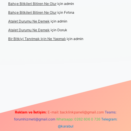
Bahçe Bitkileri Bitiren Ne Olur
için
admin
Bahçe Bitkileri Bitiren Ne Olur
için
Fırtına
Atalet Durumu Ne Demek
için
admin
Atalet Durumu Ne Demek
için
Doruk
Bir Bitkiyi Tanıtmak Için Ne Yapmalı
için
admin
e
Reklam ve İletişim:
E-mail:
backlinkpaneli@gmail.com
Teams:
forumhizmeti@gmail.com
Whatsapp: 0262 606 0 726
Telegram:
@karabul