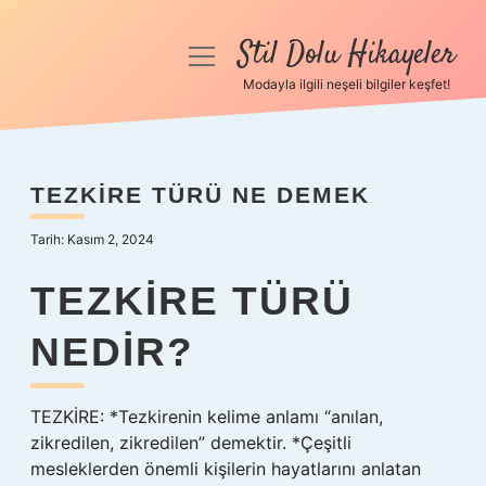
Stil Dolu Hikayeler
menüyü
aç
Modayla ilgili neşeli bilgiler keşfet!
Anasayfa
Gizlilik Politikası
TEZKIRE TÜRÜ NE DEMEK
Yasal Uyarı
Tarih: Kasım 2, 2024
Hakkımızda
TEZKIRE TÜRÜ
NEDIR?
TEZKİRE: *Tezkirenin kelime anlamı “anılan,
zikredilen, zikredilen” demektir. *Çeşitli
mesleklerden önemli kişilerin hayatlarını anlatan