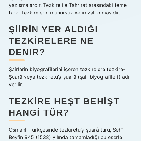
yazışmalardır. Tezkire ile Tahrirat arasındaki temel
fark, Tezkirelerin mühürsüz ve imzalı olmasıdır.
ŞIIRIN YER ALDIĞI
TEZKIRELERE NE
DENIR?
Şairlerin biyografilerini içeren tezkirelere tezkire-i
Şuarâ veya tezkiretü’ş-şuarâ (şair biyografileri) adı
verilir.
TEZKIRE HEŞT BEHIŞT
HANGI TÜR?
Osmanlı Türkçesinde tezkiretü’ş-şuarâ türü, Sehî
Bey’in 945 (1538) yılında tamamladığı bu eserle