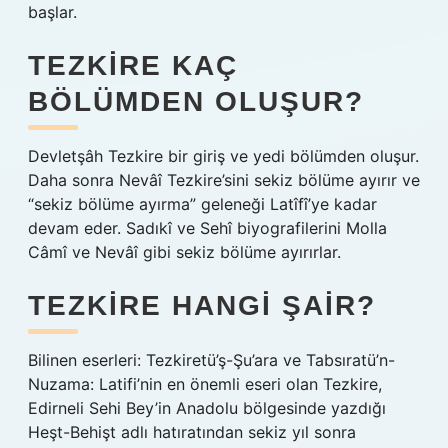
başlar.
TEZKIRE KAÇ
BÖLÜMDEN OLUŞUR?
Devletşâh Tezkire bir giriş ve yedi bölümden oluşur.
Daha sonra Nevâî Tezkire’sini sekiz bölüme ayırır ve
“sekiz bölüme ayırma” geleneği Latîfî’ye kadar
devam eder. Sadıkî ve Sehî biyografilerini Molla
Câmî ve Nevâî gibi sekiz bölüme ayırırlar.
TEZKIRE HANGI ŞAIR?
Bilinen eserleri: Tezkiretü’ş-Şu’ara ve Tabsıratü’n-
Nuzama: Latifi’nin en önemli eseri olan Tezkire,
Edirneli Sehi Bey’in Anadolu bölgesinde yazdığı
Heşt-Behişt adlı hatıratından sekiz yıl sonra