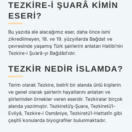
TEZKIRE-I ŞUARÂ KIMIN
ESERI?
Bu yazıda ele alacağımız eser, daha önce ismi
zikredilmeyen, 18. ve 19. yüzyıllarda Bağdat ve
çevresinde yaşamış Türk şairlerini anlatan Hatibi’nin
Tezkire-i Şu’arâ-yı Bağdâd’ıdır.
TEZKIR NEDIR ISLAMDA?
Terim olarak Tezkire, belirli bir alanda ünlü kişilerin
ve genel olarak şairlerin hayatlarını anlatan ve
şiirlerinden örnekler veren eserdir. Tezkiralar birçok
alanda yazılmıştır. Tezkiretü’ş-Şuara, Tezkiretü’l-
Evliyâ, Tezkire-i Osmâniye, Tezkiretü’l-Hattatîn gibi
çeşitli konularda biyografiler bulunmaktadır.