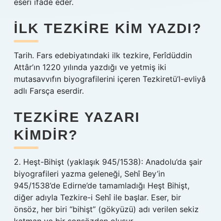
eseri ifade eder.
İLK TEZKIRE KIM YAZDI?
Tarih. Fars edebiyatındaki ilk tezkire, Ferîdüddin
Attâr’ın 1220 yılında yazdığı ve yetmiş iki
mutasavvıfın biyografilerini içeren Tezkiretü’l-evliyâ
adlı Farsça eserdir.
TEZKIRE YAZARI
KIMDIR?
2. Heşt-Bihişt (yaklaşık 945/1538): Anadolu’da şair
biyografileri yazma geleneği, Sehî Bey’in
945/1538’de Edirne’de tamamladığı Heşt Bihişt,
diğer adıyla Tezkire-i Sehî ile başlar. Eser, bir
önsöz, her biri “bihişt” (gökyüzü) adı verilen sekiz