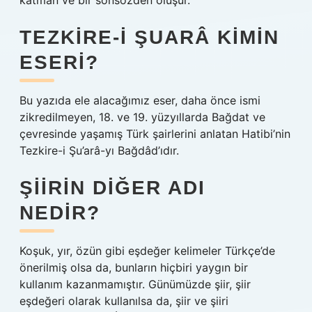
katman ve bir sonsözden oluşur.
TEZKIRE-I ŞUARÂ KIMIN
ESERI?
Bu yazıda ele alacağımız eser, daha önce ismi
zikredilmeyen, 18. ve 19. yüzyıllarda Bağdat ve
çevresinde yaşamış Türk şairlerini anlatan Hatibi’nin
Tezkire-i Şu’arâ-yı Bağdâd’ıdır.
ŞIIRIN DIĞER ADI
NEDIR?
Koşuk, yır, özün gibi eşdeğer kelimeler Türkçe’de
önerilmiş olsa da, bunların hiçbiri yaygın bir
kullanım kazanmamıştır. Günümüzde şiir, şiir
eşdeğeri olarak kullanılsa da, şiir ve şiiri