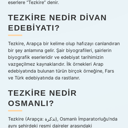
eserlere “Tezkire” denir.
TEZKIRE NEDIR DIVAN
EDEBIYATI?
Tezkire, Arapça bir kelime olup hafızayı canlandıran
bir şey anlamına gelir. Şair biyografileri, şairlerin
biyografik eserleridir ve edebiyat tarihimizin
vazgeçilmez kaynaklarıdır. İlk örnekleri Arap
edebiyatında bulunan türün birçok örneğine, Fars
ve Türk edebiyatında da rastlanır.
TEZKIRE NEDIR
OSMANLI?
Tezkire (Arapça: تذكرة), Osmanlı İmparatorluğu’nda
aynı şehirdeki resmi daireler arasındaki