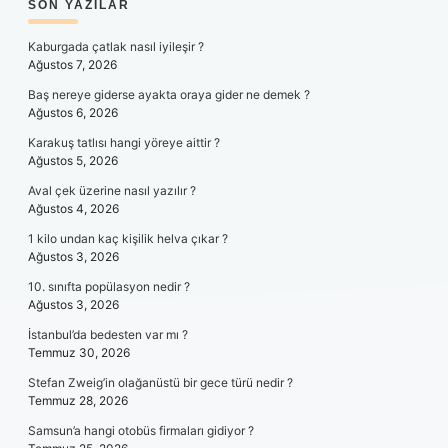
SIDEBAR
SON YAZILAR
Kaburgada çatlak nasıl iyileşir ?
Ağustos 7, 2026
Baş nereye giderse ayakta oraya gider ne demek ?
Ağustos 6, 2026
Karakuş tatlısı hangi yöreye aittir ?
Ağustos 5, 2026
Aval çek üzerine nasıl yazılır ?
Ağustos 4, 2026
1 kilo undan kaç kişilik helva çıkar ?
Ağustos 3, 2026
10. sınıfta popülasyon nedir ?
Ağustos 3, 2026
İstanbul’da bedesten var mı ?
Temmuz 30, 2026
Stefan Zweig’in olağanüstü bir gece türü nedir ?
Temmuz 28, 2026
Samsun’a hangi otobüs firmaları gidiyor ?