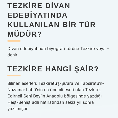
TEZKIRE DIVAN
EDEBIYATINDA
KULLANILAN BIR TÜR
MÜDÜR?
Divan edebiyatında biyografi türüne Tezkire veya –
denir.
TEZKIRE HANGI ŞAIR?
Bilinen eserleri: Tezkiretü’ş-Şu’ara ve Tabsıratü’n-
Nuzama: Latifi’nin en önemli eseri olan Tezkire,
Edirneli Sehi Bey’in Anadolu bölgesinde yazdığı
Heşt-Behişt adlı hatıratından sekiz yıl sonra
yazılmıştır.