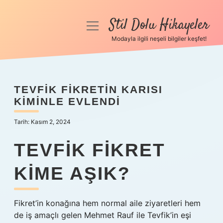
Stil Dolu Hikayeler
menüyü
aç
Modayla ilgili neşeli bilgiler keşfet!
Anasayfa
Gizlilik Politikası
TEVFIK FIKRETIN KARISI
KIMINLE EVLENDI
Yasal Uyarı
Tarih: Kasım 2, 2024
Hakkımızda
TEVFIK FIKRET
KIME AŞIK?
Fikret’in konağına hem normal aile ziyaretleri hem
de iş amaçlı gelen Mehmet Rauf ile Tevfik’in eşi