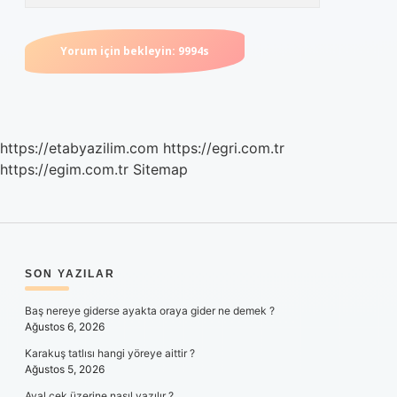
https://etabyazilim.com
https://egri.com.tr
https://egim.com.tr
Sitemap
SIDEBAR
SON YAZILAR
Baş nereye giderse ayakta oraya gider ne demek ?
Ağustos 6, 2026
Karakuş tatlısı hangi yöreye aittir ?
Ağustos 5, 2026
Aval çek üzerine nasıl yazılır ?