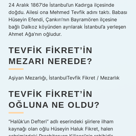
24 Aralık 1867’de İstanbul’un Kadırga ilçesinde
doğdu. Ailesi ona Mehmed Tevfik adını taktı. Babası
Hüseyin Efendi, Çankırı’nın Bayramören ilçesine
bağlı Dalkoz köyünden ayrılarak İstanbul’a yerleşen
Ahmet Ağa’nın oğludur.
TEVFIK FIKRET’IN
MEZARI NEREDE?
Aşiyan Mezarlığı, İstanbulTevfik Fikret / Mezarlık
TEVFIK FIKRET’IN
OĞLUNA NE OLDU?
“Halûk’un Defteri” adlı eserindeki şiirlere ilham
kaynağı olan oğlu Hüseyin Haluk Fikret, halen