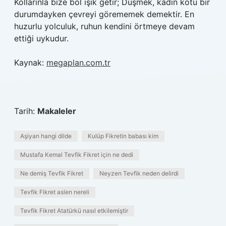
Kollarınla ​​bize bol ışık getir; Düşmek, kadın kötü bir
durumdayken çevreyi görememek demektir. En
huzurlu yolculuk, ruhun kendini örtmeye devam
ettiği uykudur.
Kaynak:
megaplan.com.tr
Tarih:
Makaleler
Aşiyan hangi dilde
Kulüp Fikretin babası kim
Mustafa Kemal Tevfik Fikret için ne dedi
Ne demiş Tevfik Fikret
Neyzen Tevfik neden delirdi
Tevfik Fikret aslen nereli
Tevfik Fikret Atatürkü nasıl etkilemiştir