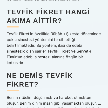
TEVFIK FIKRET HANGI
AKIMA AITTIR?
Tevfik Fikret’in özellikle Rübâb-ı Şikeste döneminde
çoklu sinestezi yöntemini tercih ettiği
belirtilmektedir. Bu yöntem, ikisi de edebi
sinestezik olan şairler Tevfik Fikret ve Servet-i
Fünûn’un edebi sinestezi alanına özgün bir
katkısıdır.
NE DEMIŞ TEVFIK
FIKRET?
Benim ritüelim düşünmek ve hareket etmekten
oluşur. Benim dinim insan gibi yaşamaktan oluşur. …