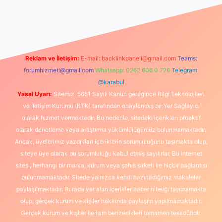
e
Reklam ve İletişim:
E-mail:
backlinkpaneli@gmail.com
Teams:
forumhizmeti@gmail.com
Whatsapp: 0262 606 0 726
Telegram:
@karabul
Yasal Uyarı:
Sitemiz, 5651 Sayılı Kanun gereğince Bilgi Teknolojileri
ve İletişim Kurumu (BTK) tarafından onaylanmış bir Yer Sağlayıcı
olarak hizmet vermektedir. Bu nedenle, sitedeki içerikleri proaktif
olarak denetleme veya araştırma yükümlülüğümüz bulunmamaktadır.
Ancak, üyelerimiz yazdıkları içeriklerin sorumluluğunu taşımakta olup,
siteye üye olarak bu sorumluluğu kabul etmiş sayılırlar. Bu internet
sitesi, herhangi bir marka, kurum veya şahıs şirketi ile hiçbir bağlantısı
bulunmamaktadır. Sitede yalnızca kendi hazırladığımız makaleler
paylaşılmaktadır. Burada yer alan içerikler haber niteliği taşımamakta
olup, gerçek kurum ve kişiler hakkında paylaşım yapılmamaktadır.
Gerçek kurum ve kişiler ile isim benzerlikleri tamamen tesadüfidir.