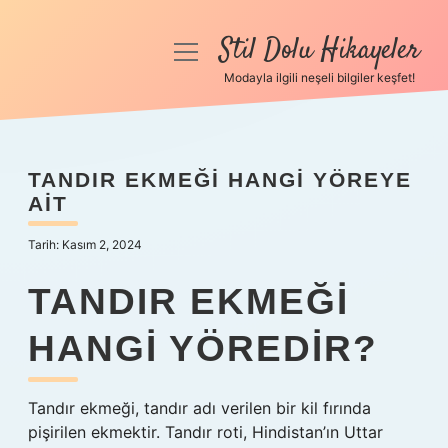
Stil Dolu Hikayeler
menüyü
aç
Modayla ilgili neşeli bilgiler keşfet!
Anasayfa
Gizlilik Politikası
TANDIR EKMEĞI HANGI YÖREYE
AIT
Yasal Uyarı
Tarih: Kasım 2, 2024
Hakkımızda
TANDIR EKMEĞI
HANGI YÖREDIR?
Tandır ekmeği, tandır adı verilen bir kil fırında
pişirilen ekmektir. Tandır roti, Hindistan’ın Uttar