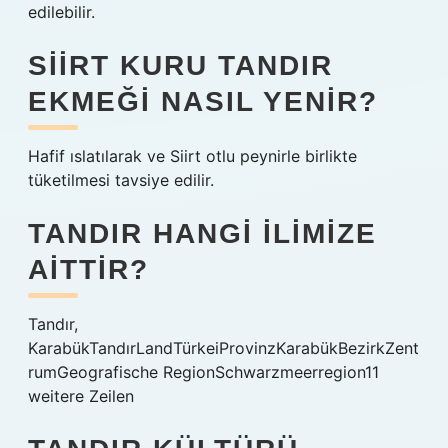
edilebilir.
SIIRT KURU TANDIR
EKMEĞI NASIL YENIR?
Hafif ıslatılarak ve Siirt otlu peynirle birlikte
tüketilmesi tavsiye edilir.
TANDIR HANGI ILIMIZE
AITTIR?
Tandır,
KarabükTandırLandTürkeiProvinzKarabükBezirkZent
rumGeografische RegionSchwarzmeerregion11
weitere Zeilen