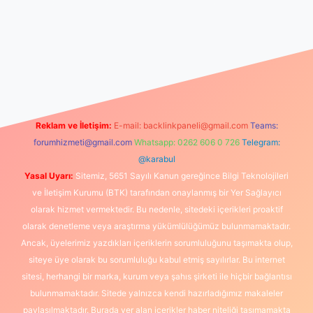
Reklam ve İletişim:
E-mail:
backlinkpaneli@gmail.com
Teams:
forumhizmeti@gmail.com
Whatsapp: 0262 606 0 726
Telegram:
@karabul
Yasal Uyarı:
Sitemiz, 5651 Sayılı Kanun gereğince Bilgi Teknolojileri
ve İletişim Kurumu (BTK) tarafından onaylanmış bir Yer Sağlayıcı
olarak hizmet vermektedir. Bu nedenle, sitedeki içerikleri proaktif
olarak denetleme veya araştırma yükümlülüğümüz bulunmamaktadır.
Ancak, üyelerimiz yazdıkları içeriklerin sorumluluğunu taşımakta olup,
siteye üye olarak bu sorumluluğu kabul etmiş sayılırlar. Bu internet
sitesi, herhangi bir marka, kurum veya şahıs şirketi ile hiçbir bağlantısı
bulunmamaktadır. Sitede yalnızca kendi hazırladığımız makaleler
paylaşılmaktadır. Burada yer alan içerikler haber niteliği taşımamakta