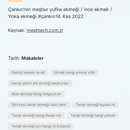
Çankırı’nın meşhur yufka ekmeği / ince ekmek /
Yoka ekmeği #çankırı14. Kas 2022
Kaynak:
meshtech.com.tr
Tarih:
Makaleler
Denizli kebabı ne eti
Ekmek hangi yöreye aittir
Hangi şehrin etli ekmeği meşhurdur
Mısır ekmeği hangi bölgeye ait
Siirt kuru tandır ekmeği nasıl yenir
Tandır ekmeği faydalı mı
Tandır ekmeği hangi illerde var
Tandır ekmeği hangi yöredir
Tandır ekmeği için hangi un kullanılır