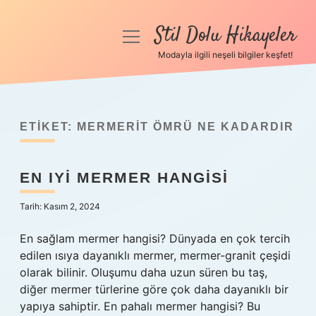
Stil Dolu Hikayeler
menüyü
aç
Modayla ilgili neşeli bilgiler keşfet!
Anasayfa
Gizlilik Politikası
ETIKET:
MERMERIT ÖMRÜ NE KADARDIR
Yasal Uyarı
EN IYI MERMER HANGISI
Hakkımızda
Tarih: Kasım 2, 2024
En sağlam mermer hangisi? Dünyada en çok tercih
edilen ısıya dayanıklı mermer, mermer-granit çeşidi
olarak bilinir. Oluşumu daha uzun süren bu taş,
diğer mermer türlerine göre çok daha dayanıklı bir
yapıya sahiptir. En pahalı mermer hangisi? Bu