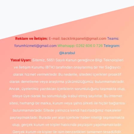
lbet canlı maç izle
Reklam ve İletişim:
E-mail:
backlinkpaneli@gmail.com
Teams:
forumhizmeti@gmail.com
Whatsapp: 0262 606 0 726
Telegram:
@karabul
Yasal Uyarı:
Sitemiz, 5651 Sayılı Kanun gereğince Bilgi Teknolojileri
ve İletişim Kurumu (BTK) tarafından onaylanmış bir Yer Sağlayıcı
olarak hizmet vermektedir. Bu nedenle, sitedeki içerikleri proaktif
olarak denetleme veya araştırma yükümlülüğümüz bulunmamaktadır.
Ancak, üyelerimiz yazdıkları içeriklerin sorumluluğunu taşımakta olup,
siteye üye olarak bu sorumluluğu kabul etmiş sayılırlar. Bu internet
sitesi, herhangi bir marka, kurum veya şahıs şirketi ile hiçbir bağlantısı
bulunmamaktadır. Sitede yalnızca kendi hazırladığımız makaleler
paylaşılmaktadır. Burada yer alan içerikler haber niteliği taşımamakta
olup, gerçek kurum ve kişiler hakkında paylaşım yapılmamaktadır.
Gerçek kurum ve kişiler ile isim benzerlikleri tamamen tesadüfidir.