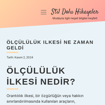
Stil Dolu Hikayeler
menüyü
aç
Modayla ilgili neşeli bilgiler keşfet!
Anasayfa
Gizlilik Politikası
ÖLÇÜLÜLÜK ILKESI NE ZAMAN
GELDI
Yasal Uyarı
Tarih: Kasım 2, 2024
Hakkımızda
ÖLÇÜLÜLÜK
ILKESI NEDIR?
Orantılılık ilkesi, bir özgürlüğün veya hakkın
sınırlandırılmasında kullanılan araçların,