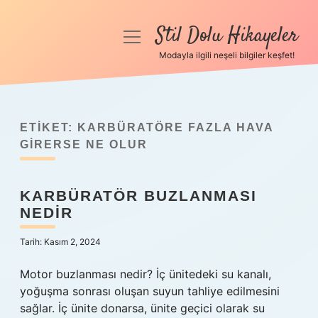
Stil Dolu Hikayeler
menüyü
aç
Modayla ilgili neşeli bilgiler keşfet!
Anasayfa
Gizlilik Politikası
ETIKET:
KARBÜRATÖRE FAZLA HAVA
Yasal Uyarı
GIRERSE NE OLUR
Hakkımızda
KARBÜRATÖR BUZLANMASI
NEDIR
Tarih: Kasım 2, 2024
Motor buzlanması nedir? İç ünitedeki su kanalı,
yoğuşma sonrası oluşan suyun tahliye edilmesini
sağlar. İç ünite donarsa, ünite geçici olarak su