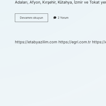
Adaları, Afyon, Kırşehir, Kütahya, İzmir ve Tokat y
En
Devamını okuyun
2 Yorum
Iyi
Mermer
Hangisi
https://etabyazilim.com
https://egri.com.tr
https:/