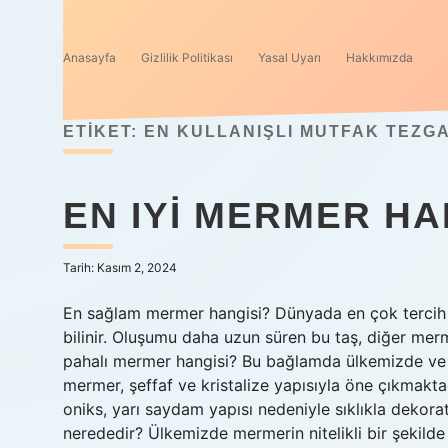
Anasayfa
Gizlilik Politikası
Yasal Uyarı
Hakkımızda
ETIKET:
EN KULLANIŞLI MUTFAK TEZGA
EN IYI MERMER HA
Tarih: Kasım 2, 2024
En sağlam mermer hangisi? Dünyada en çok tercih e
bilinir. Oluşumu daha uzun süren bu taş, diğer merm
pahalı mermer hangisi? Bu bağlamda ülkemizde ve 
mermer, şeffaf ve kristalize yapısıyla öne çıkmakt
oniks, yarı saydam yapısı nedeniyle sıklıkla dekorat
nerededir? Ülkemizde mermerin nitelikli bir şekilde 