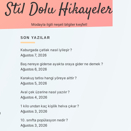
Stil Dolu Hikayeler
Modayla ilgili neşeli bilgiler keşfet!
SIDEBAR
SON YAZILAR
ilbet canlı maç i
Kaburgada çatlak nasıl iyileşir ?
Ağustos 7, 2026
Baş nereye giderse ayakta oraya gider ne demek ?
Ağustos 6, 2026
Karakuş tatlısı hangi yöreye aittir ?
Ağustos 5, 2026
Aval çek üzerine nasıl yazılır ?
Ağustos 4, 2026
1 kilo undan kaç kişilik helva çıkar ?
Ağustos 3, 2026
n
10. sınıfta popülasyon nedir ?
Ağustos 3, 2026