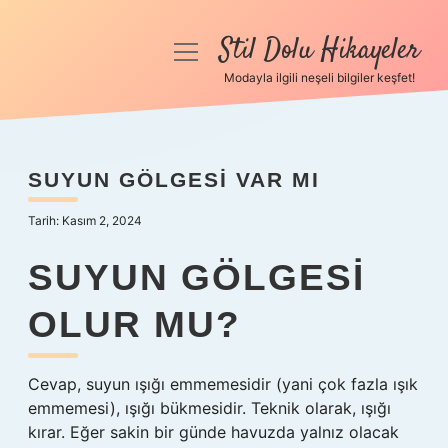
Stil Dolu Hikayeler
menüyü
aç
Modayla ilgili neşeli bilgiler keşfet!
Anasayfa
Gizlilik Politikası
SUYUN GÖLGESI VAR MI
Yasal Uyarı
Tarih: Kasım 2, 2024
Hakkımızda
SUYUN GÖLGESI
OLUR MU?
Cevap, suyun ışığı emmemesidir (yani çok fazla ışık
emmemesi), ışığı bükmesidir. Teknik olarak, ışığı
kırar. Eğer sakin bir günde havuzda yalnız olacak