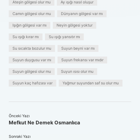
Ateşin gölgesi olur mu
Ay ışığı nasıl oluşur
Camın gölgesi olur mu
Dünyanın gölgesi var mı
Işığın gölgesi var mı
Neyin gölgesi yoktur
Su ışığı kırar mı
Su ışığı yansıtır mı
Su sıcakta bozulur mu
Suyun beyni var mı
Suyun duygusu var mı
Suyun frekansı var mıdır
Suyun gölgesi olur mu
Suyun ısısı olur mu
Suyun kaç hafızası var
Yağmur suyundan saf su olur mu
Önceki Yazı
Mefkut Ne Demek Osmanlıca
Sonraki Yazı