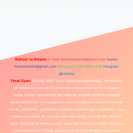
ilbet canlı maç izle
Reklam ve İletişim:
E-mail:
backlinkpaneli@gmail.com
Teams:
forumhizmeti@gmail.com
Whatsapp: 0262 606 0 726
Telegram:
@karabul
Yasal Uyarı:
Sitemiz, 5651 Sayılı Kanun gereğince Bilgi Teknolojileri
ve İletişim Kurumu (BTK) tarafından onaylanmış bir Yer Sağlayıcı
olarak hizmet vermektedir. Bu nedenle, sitedeki içerikleri proaktif
olarak denetleme veya araştırma yükümlülüğümüz bulunmamaktadır.
Ancak, üyelerimiz yazdıkları içeriklerin sorumluluğunu taşımakta olup,
siteye üye olarak bu sorumluluğu kabul etmiş sayılırlar. Bu internet
sitesi, herhangi bir marka, kurum veya şahıs şirketi ile hiçbir bağlantısı
bulunmamaktadır. Sitede yalnızca kendi hazırladığımız makaleler