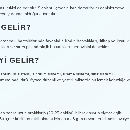
lu etkisi de yer alır. Sıcak su içmenin kan damarlarını genişletmeye,
meye yardımcı olduğuna inanılır.
 GELIR?
ar yolu hastalıklarında faydalıdır. Kadın hastalıkları, iltihap ve kısırlık
kları ve stres gibi nörolojik hastalıkların tedavisini destekler.
YI GELIR?
solunum sistemi, sindirim sistemi, üreme sistemi, sinir sistemi,
ımına bağlıdır3. Ayrıca düzenli ve yeterli miktarda su içmek kabızlığa v
nden sonra uzun aralıklarla (20-25 dakika) içilerek suyun yiyecek gibi
u içme kürünün etkili olması için en az 3 gün devam ettirilmesi tavsiye