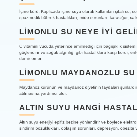
İçme kürü: Kaplıcada içme suyu olarak kullanılan şifalı su, so
spazmodik böbrek hastalıkları, mide sorunları, karaciğer, safra
LIMONLU SU NEYE IYI GEL
C vitamini vücuda yeterince emilmediği için bağışıklık sistemi
güçlendirir ve soğuk algınlığı gibi hastalıklara karşı korur, e
demir emer.
LIMONLU MAYDANOZLU SU 
Maydanoz kürünün ve maydanoz diyetinin faydaları şunlardır: 
atılmasına yardımcı olur.
ALTIN SUYU HANGI HASTAL
Altın suyu enerjiyi epifiz bezine yönlendirir ve böylece elektro
sindirim bozuklukları, dolaşım sorunları, depresyon, obezite v