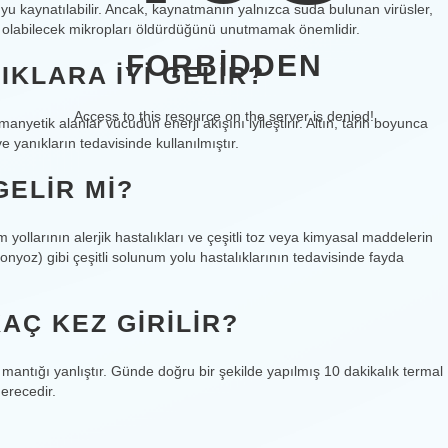
yu kaynatılabilir. Ancak, kaynatmanın yalnızca suda bulunan virüsler,
en olabilecek mikropları öldürdüğünü unutmamak önemlidir.
FORBIDDEN
IKLARA IYI GELIR?
Access to this resource on the server is denied!
manyetik alanlar vücudun enerji akışını iyileştirir. Altın, tarih boyunca
e yanıkların tedavisinde kullanılmıştır.
GELIR MI?
 yollarının alerjik hastalıkları ve çeşitli toz veya kimyasal maddelerin
nyoz) gibi çeşitli solunum yolu hastalıklarının tedavisinde fayda
AÇ KEZ GIRILIR?
 mantığı yanlıştır. Günde doğru bir şekilde yapılmış 10 dakikalık termal
erecedir.