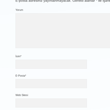
E-posta adresiniz yayınlanmayacak.
Gerekli alanlar
*
ile işar
Yorum
İsim*
E-Posta*
Web Sitesi