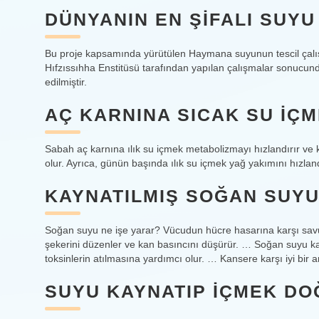
DÜNYANIN EN ŞIFALI SUY
Bu proje kapsamında yürütülen Haymana suyunun tescil çalış
Hıfzıssıhha Enstitüsü tarafından yapılan çalışmalar sonucun
edilmiştir.
AÇ KARNINA SICAK SU IÇM
Sabah aç karnına ılık su içmek metabolizmayı hızlandırır ve k
olur. Ayrıca, günün başında ılık su içmek yağ yakımını hızlandı
KAYNATILMIŞ SOĞAN SUYU
Soğan suyu ne işe yarar? Vücudun hücre hasarına karşı savunm
şekerini düzenler ve kan basıncını düşürür. … Soğan suyu ka
toksinlerin atılmasına yardımcı olur. … Kansere karşı iyi bi
SUYU KAYNATIP IÇMEK DO