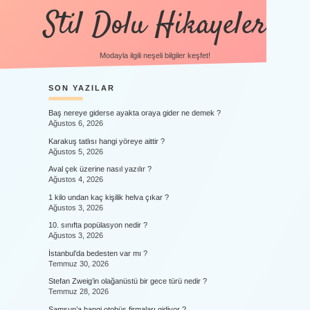
Stil Dolu Hikayeler
Modayla ilgili neşeli bilgiler keşfet!
SIDEBAR
SON YAZILAR
Baş nereye giderse ayakta oraya gider ne demek ?
Ağustos 6, 2026
Karakuş tatlısı hangi yöreye aittir ?
Ağustos 5, 2026
Aval çek üzerine nasıl yazılır ?
Ağustos 4, 2026
1 kilo undan kaç kişilik helva çıkar ?
Ağustos 3, 2026
10. sınıfta popülasyon nedir ?
Ağustos 3, 2026
İstanbul’da bedesten var mı ?
Temmuz 30, 2026
Stefan Zweig’in olağanüstü bir gece türü nedir ?
Temmuz 28, 2026
Samsun’a hangi otobüs firmaları gidiyor ?