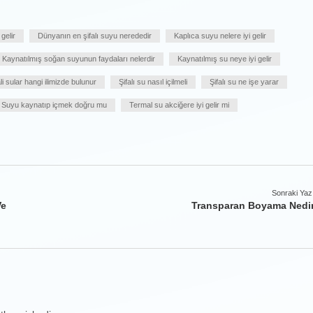
gelir
Dünyanın en şifalı suyu nerededir
Kaplıca suyu nelere iyi gelir
Kaynatılmış soğan suyunun faydaları nelerdir
Kaynatılmış su neye iyi gelir
ali sular hangi ilimizde bulunur
Şifalı su nasıl içilmeli
Şifalı su ne işe yarar
Suyu kaynatıp içmek doğru mu
Termal su akciğere iyi gelir mi
Sonraki Yaz
Ve
Transparan Boyama Nedi