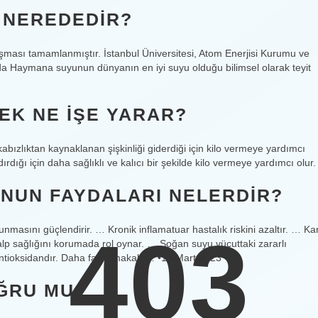
U NEREDEDIR?
ması tamamlanmıştır. İstanbul Üniversitesi, Atom Enerjisi Kurumu ve
da Haymana suyunun dünyanın en iyi suyu olduğu bilimsel olarak teyit
EK NE IŞE YARAR?
abızlıktan kaynaklanan şişkinliği giderdiği için kilo vermeye yardımcı
rdığı için daha sağlıklı ve kalıcı bir şekilde kilo vermeye yardımcı olur.
NUN FAYDALARI NELERDIR?
asını güçlendirir. … Kronik inflamatuar hastalık riskini azaltır. … Ka
403
lp sağlığını korumada rol oynar. … Soğan suyu vücuttaki zararlı
r antioksidandır. Daha fazla makale… •16 Mart 2023
ĞRU MU?