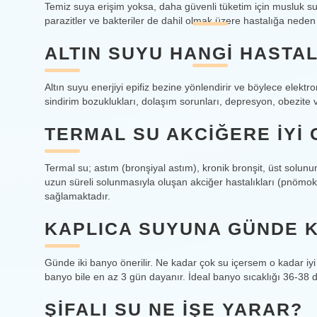
Temiz suya erişim yoksa, daha güvenli tüketim için musluk su
parazitler ve bakteriler de dahil olmak üzere hastalığa ned
ALTIN SUYU HANGI HASTAL
Altın suyu enerjiyi epifiz bezine yönlendirir ve böylece elektro
sindirim bozuklukları, dolaşım sorunları, depresyon, obezite v
TERMAL SU AKCIĞERE IYI 
Termal su; astım (bronşiyal astım), kronik bronşit, üst solunum
uzun süreli solunmasıyla oluşan akciğer hastalıkları (pnömoko
sağlamaktadır.
KAPLICA SUYUNA GÜNDE K
Günde iki banyo önerilir. Ne kadar çok su içersem o kadar iyi
banyo bile en az 3 gün dayanır. İdeal banyo sıcaklığı 36-38 d
ŞIFALI SU NE IŞE YARAR?