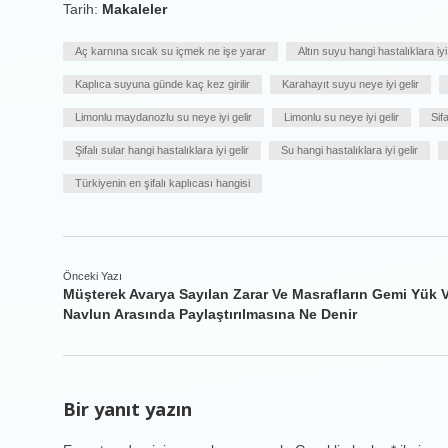
Tarih:
Makaleler
Aç karnına sıcak su içmek ne işe yarar
Altın suyu hangi hastalıklara iyi 
Kaplıca suyuna günde kaç kez girilir
Karahayıt suyu neye iyi gelir
Limonlu maydanozlu su neye iyi gelir
Limonlu su neye iyi gelir
Sif
Şifalı sular hangi hastalıklara iyi gelir
Su hangi hastalıklara iyi gelir
Türkiyenin en şifalı kaplıcası hangisi
Önceki Yazı
Müşterek Avarya Sayılan Zarar Ve Masrafların Gemi Yük 
Navlun Arasında Paylaştırılmasına Ne Denir
Bir yanıt yazın