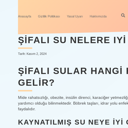
Anasayfa
Gizlilik Politikası
Yasal Uyarı
Hakkımızda
ŞIFALI SU NELERE IYI
Tarih: Kasım 2, 2024
ŞIFALI SULAR HANGI 
GELIR?
Mide rahatsızlığı, obezite, insülin direnci, karaciğer yetmezliğ
yardımcı olduğu bilinmektedir. Böbrek taşları, idrar yolu enfek
faydalıdır.
KAYNATILMIŞ SU NEYE IYI 