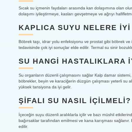
Sıcak su içmenin faydaları arasında kan dolaşımına olan olum
dolaşımı iyileştirmeye, kasları gevşetmeye ve ağrıyı hafiflet
KAPLICA SUYU NELERE IYI
Böbrek taşı, idrar yolu enfeksiyonu ve prostat gibi böbrek ve idr
tedavisinde çok iyi sonuçlar elde edilir. Termal su sinir bozuklu
SU HANGI HASTALIKLARA I
Su organların düzenli çalışmasını sağlar Kalp damar sistemi, 
böbrekler, beyin ve karaciğerin düzgün çalışması yeterli su al
yüksek tansiyona da iyi gelir.
ŞIFALI SU NASIL IÇILMELI?
İçeceğin suyu düzenli aralıklarla içilir ve bazı müshil etkileri
bağırsaklar tarafından emilmesi ve kana karışması sağlanır. B
edilir.