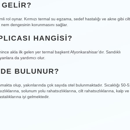
 GELIR?
emli rol oynar. Kırmızı termal su egzama, sedef hastalığı ve akne gibi cilt
i ve nem dengesinin korunmasını sağlar.
PLICASI HANGISI?
nince akla ilk gelen yer termal başkent Afyonkarahisar’dır. Sandıklı
ayanlara da yardımcı olur.
IZDE BULUNUR?
makta olup, yakınlarında çok sayıda otel bulunmaktadır. Sıcaklığı 50-5
ıklarına, solunum yolu rahatsızlıklarına, cilt rahatsızlıklarına, kalp ve
talıklarına iyi gelmektedir.