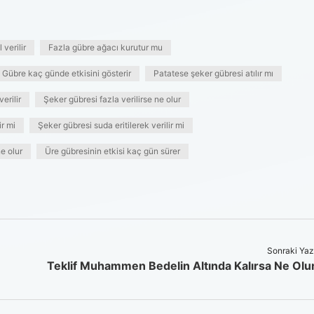
verilir
Fazla gübre ağacı kurutur mu
Gübre kaç günde etkisini gösterir
Patatese şeker gübresi atılır mı
erilir
Şeker gübresi fazla verilirse ne olur
ir mi
Şeker gübresi suda eritilerek verilir mi
e olur
Üre gübresinin etkisi kaç gün sürer
Sonraki Yaz
Teklif Muhammen Bedelin Altında Kalırsa Ne Olu