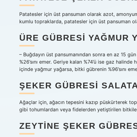
Patatesler için üst pansuman olarak azot, amonyum 
kumlu topraklarda, patatesler için üst pansuman ol
ÜRE GÜBRESI YAĞMUR 
– Buğdayın üst pansumanından sonra en az 15 gün 
%26’sını emer. Geriye kalan %74’ü ise gaz halinde 
içinde yağmur yağarsa, bitki gübrenin %96’sını eme
ŞEKER GÜBRESI SALATAL
Ağaçlar için, ağacın tepesini kazıp püskürterek top
gibi tohumlardan veya fidelerden yetiştirilen bitkiler
ZEYTINE ŞEKER GÜBRESI