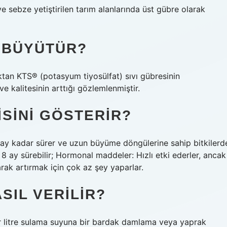
 sebze yetiştirilen tarım alanlarında üst gübre olarak
 BÜYÜTÜR?
aktan KTS® (potasyum tiyosülfat) sıvı gübresinin
e kalitesinin arttığı gözlemlenmiştir.
SINI GÖSTERIR?
ir ay kadar sürer ve uzun büyüme döngülerine sahip bitkilerd
a 8 ay sürebilir; Hormonal maddeler: Hızlı etki ederler, ancak
arak artırmak için çok az şey yaparlar.
SIL VERILIR?
Bir litre sulama suyuna bir bardak damlama veya yaprak