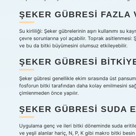
ŞEKER GÜBRESI FAZLA 
Su kirliliği: Şeker gübrelerinin aşırı kullanımı su kay
çevre sorunlarına yol açabilir. Toprak asitlenmesi: Şe
ve bu da bitki büyümesini olumsuz etkileyebilir.
ŞEKER GÜBRESI BITKIY
Şeker gübresi genellikle ekim sırasında üst pansuman
fosforun bitki tarafından daha kolay emilmesini sağla
çimlenmeden önce yapılır.
ŞEKER GÜBRESI SUDA ER
Uygulama genç ve ileri bitki döneminde suda eritilerek
ve yeşil alanlar hariç, N, P, K gibi makro bitki bes