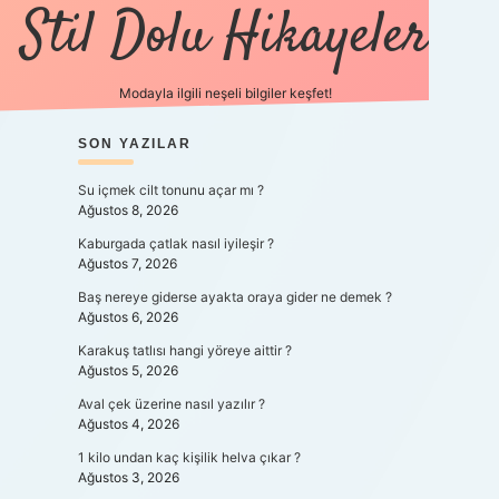
Stil Dolu Hikayeler
Modayla ilgili neşeli bilgiler keşfet!
SIDEBAR
SON YAZILAR
ilbet canlı maç izle
Su içmek cilt tonunu açar mı ?
Ağustos 8, 2026
Kaburgada çatlak nasıl iyileşir ?
Ağustos 7, 2026
Baş nereye giderse ayakta oraya gider ne demek ?
Ağustos 6, 2026
Karakuş tatlısı hangi yöreye aittir ?
Ağustos 5, 2026
Aval çek üzerine nasıl yazılır ?
Ağustos 4, 2026
1 kilo undan kaç kişilik helva çıkar ?
Ağustos 3, 2026