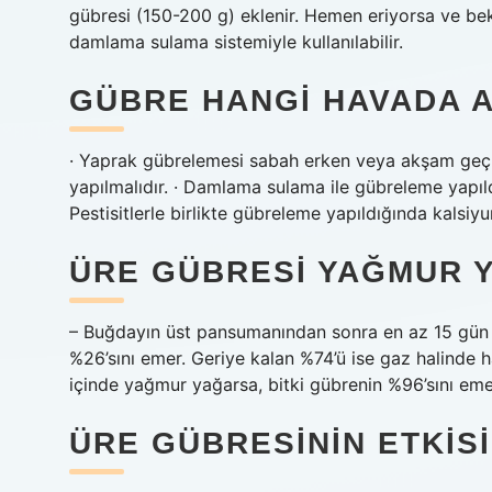
gübresi (150-200 g) eklenir. Hemen eriyorsa ve bek
damlama sulama sistemiyle kullanılabilir.
GÜBRE HANGI HAVADA A
· Yaprak gübrelemesi sabah erken veya akşam geç s
yapılmalıdır. · Damlama sulama ile gübreleme yapıl
Pestisitlerle birlikte gübreleme yapıldığında kalsiyum
ÜRE GÜBRESI YAĞMUR 
– Buğdayın üst pansumanından sonra en az 15 gün 
%26’sını emer. Geriye kalan %74’ü ise gaz halinde 
içinde yağmur yağarsa, bitki gübrenin %96’sını eme
ÜRE GÜBRESININ ETKIS