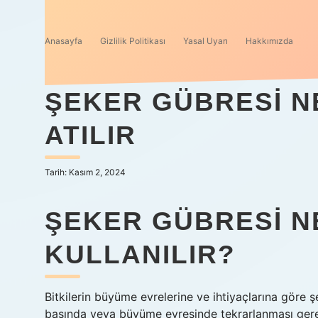
Anasayfa
Gizlilik Politikası
Yasal Uyarı
Hakkımızda
ŞEKER GÜBRESI N
ATILIR
Tarih: Kasım 2, 2024
ŞEKER GÜBRESI N
KULLANILIR?
Bitkilerin büyüme evrelerine ve ihtiyaçlarına göre şe
başında veya büyüme evresinde tekrarlanması gere