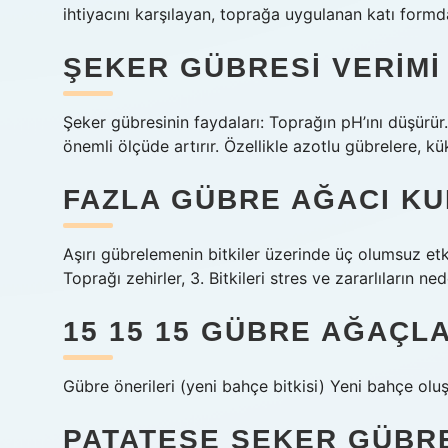
ihtiyacını karşılayan, toprağa uygulanan katı formd
ŞEKER GÜBRESI VERIMI 
Şeker gübresinin faydaları: Toprağın pH’ını düşürür
önemli ölçüde artırır. Özellikle azotlu gübrelere, kük
FAZLA GÜBRE AĞACI K
Aşırı gübrelemenin bitkiler üzerinde üç olumsuz etki
Toprağı zehirler, 3. Bitkileri stres ve zararlıların ne
15 15 15 GÜBRE AĞAÇLA
Gübre önerileri (yeni bahçe bitkisi) Yeni bahçe olu
PATATESE ŞEKER GÜBRES