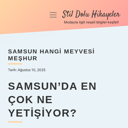
Stil Dolu Hikayeler
menüyü
aç
Modayla ilgili neşeli bilgiler keşfet!
Anasayfa
Gizlilik Politikası
SAMSUN HANGI MEYVESI
MEŞHUR
Yasal Uyarı
Tarih: Ağustos 10, 2025
Hakkımızda
SAMSUN’DA EN
ÇOK NE
YETIŞIYOR?