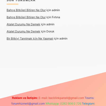
SON YORUMLAR
Bahçe Bitkileri Bitiren Ne Olur
için
admin
Bahçe Bitkileri Bitiren Ne Olur
için
Fırtına
Atalet Durumu Ne Demek
için
admin
Atalet Durumu Ne Demek
için
Doruk
Bir Bitkiyi Tanıtmak Için Ne Yapmalı
için
admin
le
Reklam ve İletişim:
E-mail:
backlinkpaneli@gmail.com
Teams:
forumhizmeti@gmail.com
Whatsapp: 0262 606 0 726
Telegram: