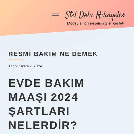
Stil Dolu Hikayeler
menüyü
aç
Modayla ilgili neşeli bilgiler keşfet!
Anasayfa
Gizlilik Politikası
RESMI BAKIM NE DEMEK
Yasal Uyarı
Tarih: Kasım 2, 2024
Hakkımızda
EVDE BAKIM
MAAŞI 2024
ŞARTLARI
NELERDIR?