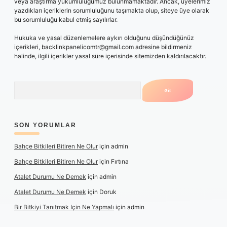
veya araştırma yükümlülüğümüz bulunmamaktadır. Ancak, üyelerimiz
yazdıkları içeriklerin sorumluluğunu taşımakta olup, siteye üye olarak
bu sorumluluğu kabul etmiş sayılırlar.
Hukuka ve yasal düzenlemelere aykırı olduğunu düşündüğünüz
içerikleri,
backlinkpanelicomtr@gmail.com
adresine bildirmeniz
halinde, ilgili içerikler yasal süre içerisinde sitemizden kaldırılacaktır.
Arama
SON YORUMLAR
Bahçe Bitkileri Bitiren Ne Olur
için
admin
Bahçe Bitkileri Bitiren Ne Olur
için
Fırtına
Atalet Durumu Ne Demek
için
admin
Atalet Durumu Ne Demek
için
Doruk
Bir Bitkiyi Tanıtmak Için Ne Yapmalı
için
admin