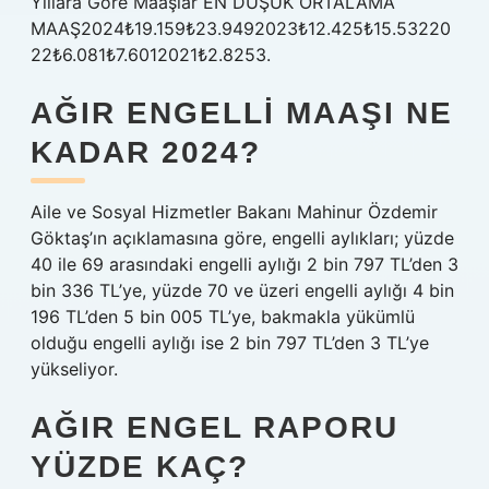
Yıllara Göre Maaşlar EN DÜŞÜK ORTALAMA
MAAŞ2024₺19.159₺23.9492023₺12.425₺15.53220
22₺6.081₺7.6012021₺2.8253.
AĞIR ENGELLI MAAŞI NE
KADAR 2024?
Aile ve Sosyal Hizmetler Bakanı Mahinur Özdemir
Göktaş’ın açıklamasına göre, engelli aylıkları; yüzde
40 ile 69 arasındaki engelli aylığı 2 bin 797 TL’den 3
bin 336 TL’ye, yüzde 70 ve üzeri engelli aylığı 4 bin
196 TL’den 5 bin 005 TL’ye, bakmakla yükümlü
olduğu engelli aylığı ise 2 bin 797 TL’den 3 TL’ye
yükseliyor.
AĞIR ENGEL RAPORU
YÜZDE KAÇ?