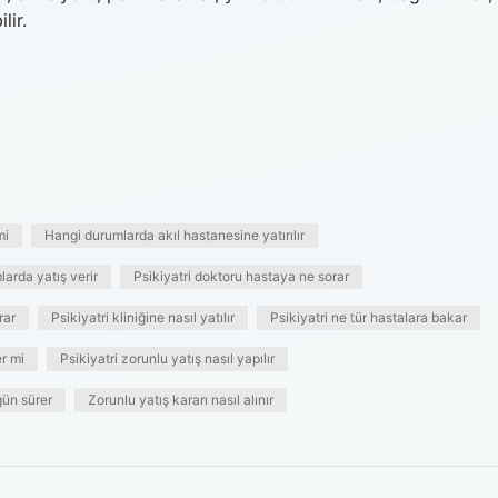
lir.
mi
Hangi durumlarda akıl hastanesine yatırılır
larda yatış verir
Psikiyatri doktoru hastaya ne sorar
rar
Psikiyatri kliniğine nasıl yatılır
Psikiyatri ne tür hastalara bakar
er mi
Psikiyatri zorunlu yatış nasıl yapılır
gün sürer
Zorunlu yatış kararı nasıl alınır