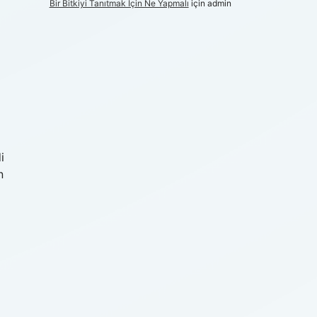
Bir Bitkiyi Tanıtmak Için Ne Yapmalı
için
admin
i
n