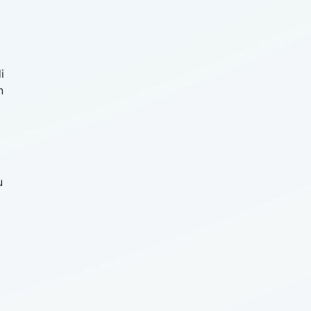
i
n
u