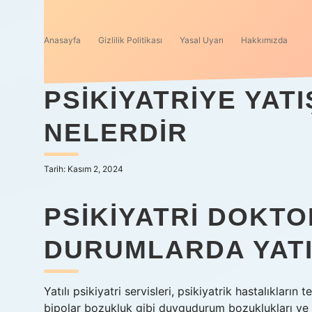
Anasayfa
Gizlilik Politikası
Yasal Uyarı
Hakkımızda
PSIKIYATRIYE YATI
NELERDIR
Tarih: Kasım 2, 2024
PSIKIYATRI DOKT
DURUMLARDA YATI
Yatılı psikiyatri servisleri, psikiyatrik hastalıkların t
bipolar bozukluk gibi duygudurum bozuklukları ve ş