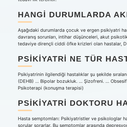
HANGI DURUMLARDA AKI
Aşağıdaki durumlarda çocuk ve ergen psikiyatri hast
davranış sorunları, intihar düşünceleri, akut psikoti
tedaviye dirençli ciddi öfke krizleri olan hastalar,
PSIKIYATRI NE TÜR HA
Psikiyatrinin ilgilendiği hastalıklar şu şekilde sıra
(DEHB) … Bipolar bozukluk. … Şizofreni. … Obsesi
Psikoterapi (konuşma terapisi)
PSIKIYATRI DOKTORU H
Hasta semptomları: Psikiyatristler ve psikologlar h
sorular sorarlar. Bu semptomlar arasında depresyon,