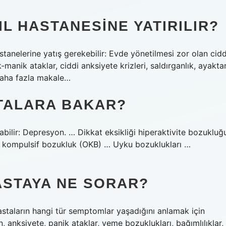
L HASTANESINE YATIRILIR?
anelerine yatış gerekebilir: ​​Evde yönetilmesi zor olan cidd
k-manik ataklar, ciddi anksiyete krizleri, saldırganlık, ayakta
 Daha fazla makale…
STALARA BAKAR?
lanabilir: Depresyon. … Dikkat eksikliği hiperaktivite bozukluğ
f kompulsif bozukluk (OKB) … Uyku bozuklukları …
ASTAYA NE SORAR?
astaların hangi tür semptomlar yaşadığını anlamak için
 anksiyete, panik ataklar, yeme bozuklukları, bağımlılıklar,