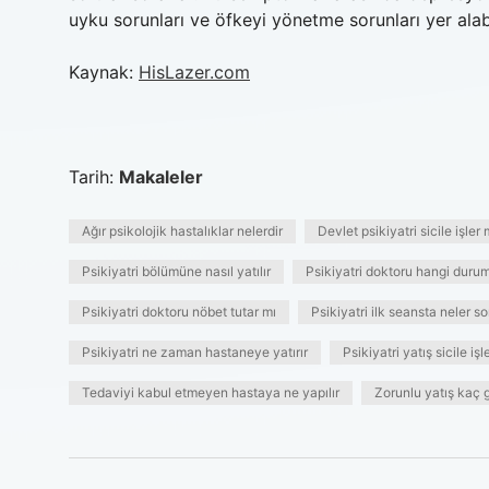
uyku sorunları ve öfkeyi yönetme sorunları yer alabi
Kaynak:
HisLazer.com
Tarih:
Makaleler
Ağır psikolojik hastalıklar nelerdir
Devlet psikiyatri sicile işler 
Psikiyatri bölümüne nasıl yatılır
Psikiyatri doktoru hangi durum
Psikiyatri doktoru nöbet tutar mı
Psikiyatri ilk seansta neler so
Psikiyatri ne zaman hastaneye yatırır
Psikiyatri yatış sicile işl
Tedaviyi kabul etmeyen hastaya ne yapılır
Zorunlu yatış kaç 