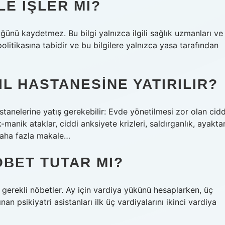
LE IŞLER MI?
üğünü kaydetmez. Bu bilgi yalnızca ilgili sağlık uzmanları ve
k politikasına tabidir ve bu bilgilere yalnızca yasa tarafından
L HASTANESINE YATIRILIR?
anelerine yatış gerekebilir: ​​Evde yönetilmesi zor olan cidd
k-manik ataklar, ciddi anksiyete krizleri, saldırganlık, ayakta
 Daha fazla makale…
ÖBET TUTAR MI?
ve gerekli nöbetler. Ay için vardiya yükünü hesaplarken, üç
ınan psikiyatri asistanları ilk üç vardiyalarını ikinci vardiya