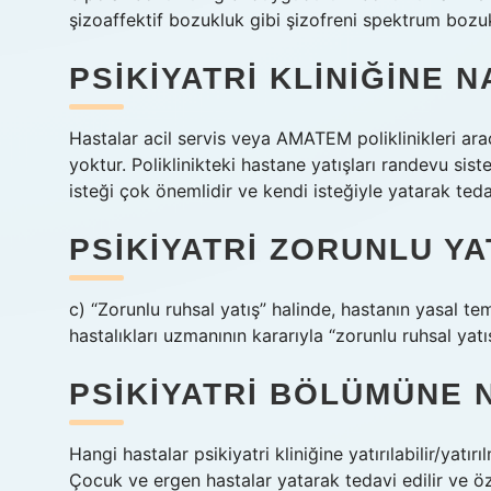
şizoaffektif bozukluk gibi şizofreni spektrum bozukluk
PSIKIYATRI KLINIĞINE N
Hastalar acil servis veya AMATEM poliklinikleri arac
yoktur. Poliklinikteki hastane yatışları randevu si
isteği çok önemlidir ve kendi isteğiyle yatarak tedav
PSIKIYATRI ZORUNLU YA
c) “Zorunlu ruhsal yatış” halinde, hastanın yasal te
hastalıkları uzmanının kararıyla “zorunlu ruhsal yatı
PSIKIYATRI BÖLÜMÜNE N
Hangi hastalar psikiyatri kliniğine yatırılabilir/yatırı
Çocuk ve ergen hastalar yatarak tedavi edilir ve öze