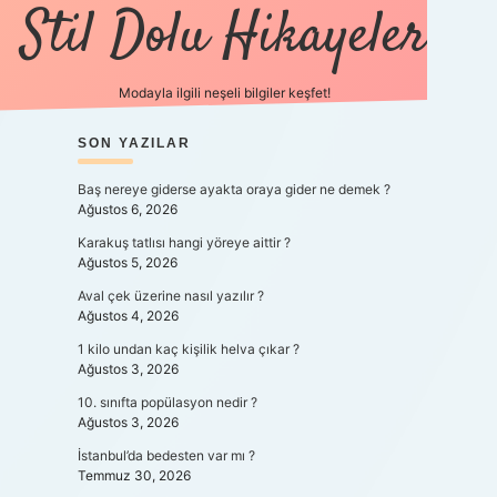
Stil Dolu Hikayeler
Modayla ilgili neşeli bilgiler keşfet!
SIDEBAR
SON YAZILAR
ilbet canlı maç izle
Baş nereye giderse ayakta oraya gider ne demek ?
Ağustos 6, 2026
Karakuş tatlısı hangi yöreye aittir ?
Ağustos 5, 2026
Aval çek üzerine nasıl yazılır ?
Ağustos 4, 2026
1 kilo undan kaç kişilik helva çıkar ?
Ağustos 3, 2026
10. sınıfta popülasyon nedir ?
Ağustos 3, 2026
İstanbul’da bedesten var mı ?
Temmuz 30, 2026