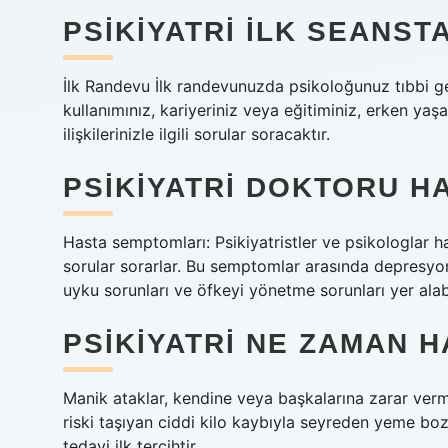
PSIKIYATRI ILK SEANS
İlk Randevu İlk randevunuzda psikoloğunuz tıbbi geç
kullanımınız, kariyeriniz veya eğitiminiz, erken yaşa
ilişkilerinizle ilgili sorular soracaktır.
PSIKIYATRI DOKTORU H
Hasta semptomları: Psikiyatristler ve psikologlar h
sorular sorarlar. Bu semptomlar arasında depresyon,
uyku sorunları ve öfkeyi yönetme sorunları yer alabi
PSIKIYATRI NE ZAMAN H
Manik ataklar, kendine veya başkalarına zarar verm
riski taşıyan ciddi kilo kaybıyla seyreden yeme boz
tedavi ilk tercihtir.