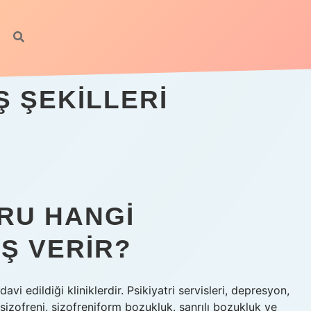
Ş ŞEKILLERI
ORU HANGI
Ş VERIR?
edavi edildiği kliniklerdir. Psikiyatri servisleri, depresyon,
izofreni, şizofreniform bozukluk, sanrılı bozukluk ve