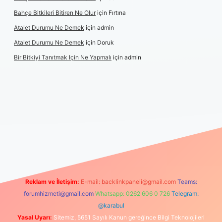
Bahçe Bitkileri Bitiren Ne Olur
için
Fırtına
Atalet Durumu Ne Demek
için
admin
Atalet Durumu Ne Demek
için
Doruk
Bir Bitkiyi Tanıtmak Için Ne Yapmalı
için
admin
 maç izle
Reklam ve İletişim:
E-mail:
backlinkpaneli@gmail.com
Teams:
forumhizmeti@gmail.com
Whatsapp: 0262 606 0 726
Telegram:
@karabul
Yasal Uyarı:
Sitemiz, 5651 Sayılı Kanun gereğince Bilgi Teknolojileri