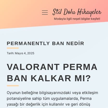
Stil Dolu Hikayeler
menüyü
aç
Modayla ilgili neşeli bilgiler keşfet!
Anasayfa
Gizlilik Politikası
PERMANENTLY BAN NEDIR
Yasal Uyarı
Tarih: Mayıs 4, 2025
Hakkımızda
VALORANT PERMA
BAN KALKAR MI?
Oyunun belleğine bilgisayarınızdaki veya etkileşim
potansiyeline sahip tüm uygulamalarda, Perma
yasağı bir değerlik için kullanılır ve geri dönüş