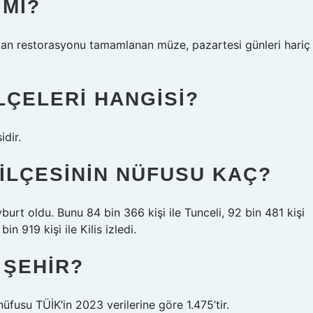
 MI?
dan restorasyonu tamamlanan müze, pazartesi günleri hariç
LÇELERI HANGISI?
dir.
 ILÇESININ NÜFUSU KAÇ?
yburt oldu. Bunu 84 bin 366 kişi ile Tunceli, 92 bin 481 kişi
n 919 kişi ile Kilis izledi.
 ŞEHIR?
 nüfusu TÜİK’in 2023 verilerine göre 1.475’tir.