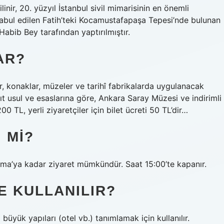
inir, 20. yüzyıl İstanbul sivil mimarisinin en önemli
 kabul edilen Fatih’teki Kocamustafapaşa Tepesi’nde bulunan
bib Bey tarafından yaptırılmıştır.
AR?
er, konaklar, müzeler ve tarihî fabrikalarda uygulanacak
ıt usul ve esaslarına göre, Ankara Saray Müzesi ve indirimli
00 TL, yerli ziyaretçiler için bilet ücreti 50 TL’dir…
 MI?
Cuma’ya kadar ziyaret mümkündür. Saat 15:00’te kapanır.
E KULLANILIR?
büyük yapıları (otel vb.) tanımlamak için kullanılır.