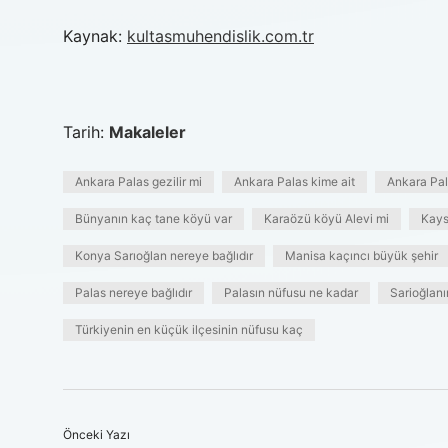
Kaynak:
kultasmuhendislik.com.tr
Tarih:
Makaleler
Ankara Palas gezilir mi
Ankara Palas kime ait
Ankara Pal
Bünyanın kaç tane köyü var
Karaözü köyü Alevi mi
Kays
Konya Sarıoğlan nereye bağlıdır
Manisa kaçıncı büyük şehir
Palas nereye bağlıdır
Palasın nüfusu ne kadar
Sarioğlan
Türkiyenin en küçük ilçesinin nüfusu kaç
Önceki Yazı