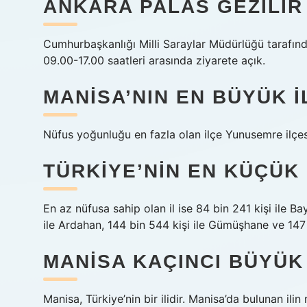
ANKARA PALAS GEZILIR
Cumhurbaşkanlığı Milli Saraylar Müdürlüğü tarafın
09.00-17.00 saatleri arasında ziyarete açık.
MANISA’NIN EN BÜYÜK I
Nüfus yoğunluğu en fazla olan ilçe Yunusemre ilçesi
TÜRKIYE’NIN EN KÜÇÜK
En az nüfusa sahip olan il ise 84 bin 241 kişi ile Ba
ile Ardahan, 144 bin 544 kişi ile Gümüşhane ve 147 bi
MANISA KAÇINCI BÜYÜK
Manisa, Türkiye’nin bir ilidir. Manisa’da bulunan ilin