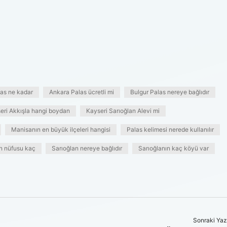
as ne kadar
Ankara Palas ücretli mi
Bulgur Palas nereye bağlıdır
eri Akkışla hangi boydan
Kayseri Sarıoğlan Alevi mi
Manisanın en büyük ilçeleri hangisi
Palas kelimesi nerede kullanılır
ın nüfusu kaç
Sarıoğlan nereye bağlıdır
Sarıoğlanın kaç köyü var
Sonraki Yaz