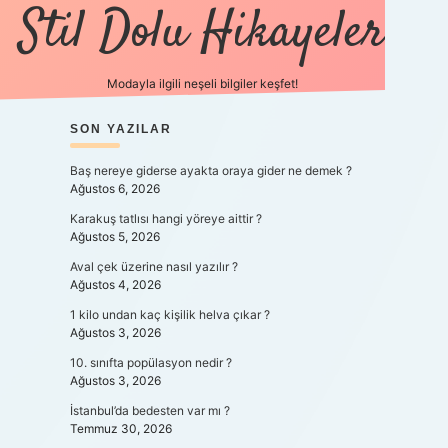
Stil Dolu Hikayeler
Modayla ilgili neşeli bilgiler keşfet!
SIDEBAR
SON YAZILAR
ilbet canlı maç izle
Baş nereye giderse ayakta oraya gider ne demek ?
Ağustos 6, 2026
Karakuş tatlısı hangi yöreye aittir ?
Ağustos 5, 2026
Aval çek üzerine nasıl yazılır ?
Ağustos 4, 2026
1 kilo undan kaç kişilik helva çıkar ?
Ağustos 3, 2026
10. sınıfta popülasyon nedir ?
Ağustos 3, 2026
İstanbul’da bedesten var mı ?
Temmuz 30, 2026