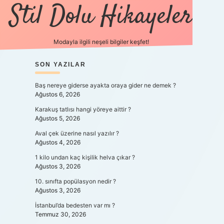
Stil Dolu Hikayeler
Modayla ilgili neşeli bilgiler keşfet!
SIDEBAR
SON YAZILAR
ilbet canlı maç izle
Baş nereye giderse ayakta oraya gider ne demek ?
Ağustos 6, 2026
Karakuş tatlısı hangi yöreye aittir ?
Ağustos 5, 2026
Aval çek üzerine nasıl yazılır ?
Ağustos 4, 2026
1 kilo undan kaç kişilik helva çıkar ?
Ağustos 3, 2026
10. sınıfta popülasyon nedir ?
Ağustos 3, 2026
İstanbul’da bedesten var mı ?
Temmuz 30, 2026