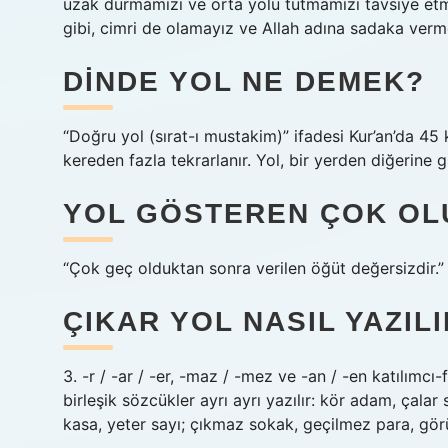
uzak durmamızı ve orta yolu tutmamızı tavsiye etm
gibi, cimri de olamayız ve Allah adına sadaka ver
DINDE YOL NE DEMEK?
“Doğru yol (sırat-ı mustakim)” ifadesi Kur’an’da 45 ke
kereden fazla tekrarlanır. Yol, bir yerden diğerine g
YOL GÖSTEREN ÇOK OL
“Çok geç olduktan sonra verilen öğüt değersizdir.”
ÇIKAR YOL NASIL YAZIL
3. -r / -ar / -er, -maz / -mez ve -an / -en katılımcı-
birleşik sözcükler ayrı ayrı yazılır: kör adam, çala
kasa, yeter sayı; çıkmaz sokak, geçilmez para, gö