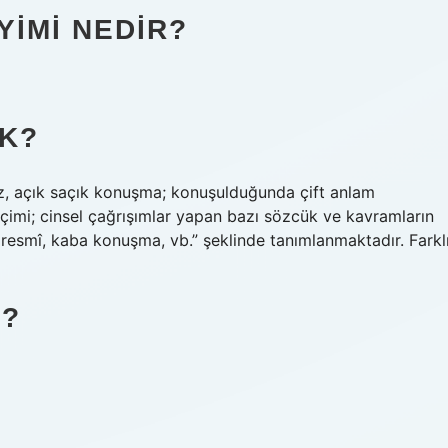
YIMI NEDIR?
K?
z, açık saçık konuşma; konuşulduğunda çift anlam
eçimi; cinsel çağrışımlar yapan bazı sözcük ve kavramların
iresmî, kaba konuşma, vb.” şeklinde tanımlanmaktadır. Farkl
O?