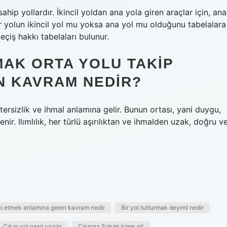
sahip yollardır. İkincil yoldan ana yola giren araçlar için, ana
ir yolun ikincil yol mu yoksa ana yol mu olduğunu tabelalara
geçiş hakkı tabelaları bulunur.
MAK ORTA YOLU TAKIP
N KAVRAM NEDIR?
yetersizlik ve ihmal anlamına gelir. Bunun ortası, yani duygu,
nir. Ilımlılık, her türlü aşırılıktan ve ihmalden uzak, doğru v
kip etmek anlamına gelen kavram nedir
Bir yol tutturmak deyimi nedir
Çıkar yol nasıl yazılır
Çıkmaz Sokak kime ait