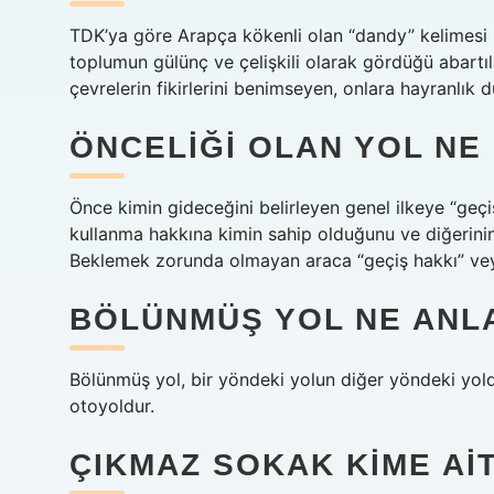
TDK’ya göre Arapça kökenli olan “dandy” kelimesi 
toplumun gülünç ve çelişkili olarak gördüğü abartıla
çevrelerin fikirlerini benimseyen, onlara hayranlık 
ÖNCELIĞI OLAN YOL NE
Önce kimin gideceğini belirleyen genel ilkeye “geç
kullanma hakkına kimin sahip olduğunu ve diğerinin
Beklemek zorunda olmayan araca “geçiş hakkı” veya
BÖLÜNMÜŞ YOL NE ANL
Bölünmüş yol, bir yöndeki yolun diğer yöndeki yolda
otoyoldur.
ÇIKMAZ SOKAK KIME AI