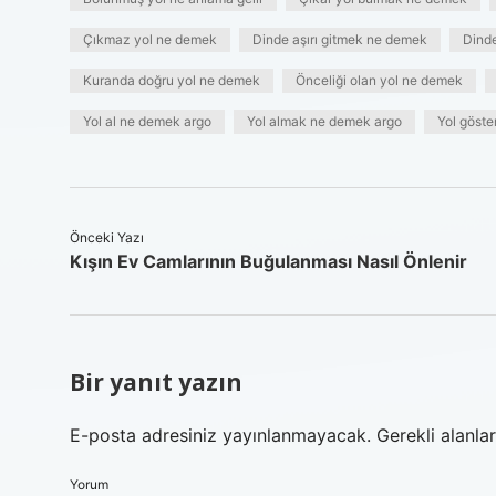
Çıkmaz yol ne demek
Dinde aşırı gitmek ne demek
Dind
Kuranda doğru yol ne demek
Önceliği olan yol ne demek
Yol al ne demek argo
Yol almak ne demek argo
Yol göste
Önceki Yazı
Kışın Ev Camlarının Buğulanması Nasıl Önlenir
Bir yanıt yazın
E-posta adresiniz yayınlanmayacak.
Gerekli alanla
Yorum