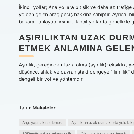
İkincil yollar; Ana yollara bitişik ve daha az trafiğe 
yoldan gelen araç geçiş hakkına sahiptir. Ayrıca, b
bakarak anlayabilirsiniz. İkincil yollarda genellikle 
AŞIRILIKTAN UZAK DUR
ETMEK ANLAMINA GELE
Aşırılık, gereğinden fazla olma (aşırılık); eksiklik, 
düşünce, ahlak ve davranıştaki dengeye “ılımlılık” de
dengeli bir yol ve yöntemdir.
Tarih:
Makaleler
Argo yapmak ne demek
Aşırılıktan uzak durmak orta yolu ta
Bölünmüş yol ne anlama gelir
Çıkar yol bulmak ne demek