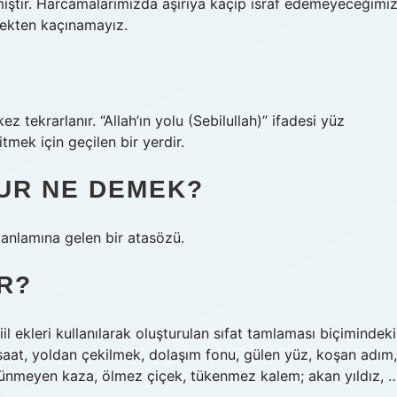
iştir. Harcamalarımızda aşırıya kaçıp israf edemeyeceğimi
mekten kaçınamayız.
z tekrarlanır. “Allah’ın yolu (Sebilullah)” ifadesi yüz
itmek için geçilen bir yerdir.
UR NE DEMEK?
 anlamına gelen bir atasözü.
IR?
fiil ekleri kullanılarak oluşturulan sıfat tamlaması biçimindeki
r saat, yoldan çekilmek, dolaşım fonu, gülen yüz, koşan adım,
rünmeyen kaza, ölmez çiçek, tükenmez kalem; akan yıldız, 