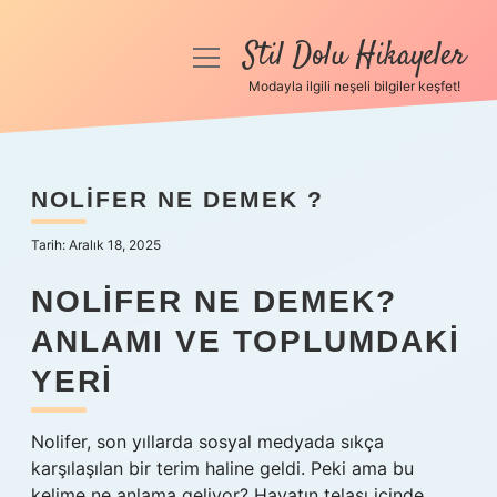
Stil Dolu Hikayeler
menüyü
aç
Modayla ilgili neşeli bilgiler keşfet!
Anasayfa
Gizlilik Politikası
NOLIFER NE DEMEK ?
Yasal Uyarı
Tarih: Aralık 18, 2025
Hakkımızda
NOLIFER NE DEMEK?
ANLAMI VE TOPLUMDAKI
YERI
Nolifer, son yıllarda sosyal medyada sıkça
karşılaşılan bir terim haline geldi. Peki ama bu
kelime ne anlama geliyor? Hayatın telaşı içinde,