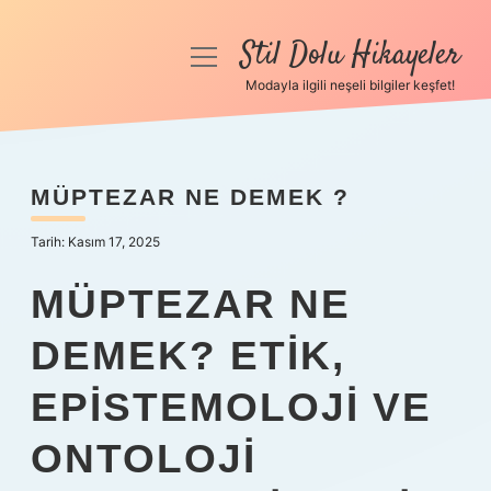
Stil Dolu Hikayeler
menüyü
aç
Modayla ilgili neşeli bilgiler keşfet!
Anasayfa
Gizlilik Politikası
MÜPTEZAR NE DEMEK ?
Yasal Uyarı
Tarih: Kasım 17, 2025
Hakkımızda
MÜPTEZAR NE
DEMEK? ETIK,
EPISTEMOLOJI VE
ONTOLOJI