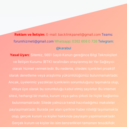
zle
Reklam ve İletişim:
E-mail:
backlinkpaneli@gmail.com
Teams:
forumhizmeti@gmail.com
Whatsapp: 0262 606 0 726
Telegram:
@karabul
Yasal Uyarı:
Sitemiz, 5651 Sayılı Kanun gereğince Bilgi Teknolojileri
ve İletişim Kurumu (BTK) tarafından onaylanmış bir Yer Sağlayıcı
olarak hizmet vermektedir. Bu nedenle, sitedeki içerikleri proaktif
olarak denetleme veya araştırma yükümlülüğümüz bulunmamaktadır.
Ancak, üyelerimiz yazdıkları içeriklerin sorumluluğunu taşımakta olup,
siteye üye olarak bu sorumluluğu kabul etmiş sayılırlar. Bu internet
sitesi, herhangi bir marka, kurum veya şahıs şirketi ile hiçbir bağlantısı
bulunmamaktadır. Sitede yalnızca kendi hazırladığımız makaleler
paylaşılmaktadır. Burada yer alan içerikler haber niteliği taşımamakta
olup, gerçek kurum ve kişiler hakkında paylaşım yapılmamaktadır.
Gerçek kurum ve kişiler ile isim benzerlikleri tamamen tesadüfidir.