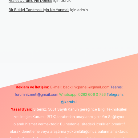
Atalet Durumu Ne Demek
için
Doruk
Bir Bitkiyi Tanıtmak Için Ne Yapmalı
için
admin
 maç izle
Reklam ve İletişim:
E-mail:
backlinkpaneli@gmail.com
Teams:
forumhizmeti@gmail.com
Whatsapp: 0262 606 0 726
Telegram:
@karabul
Yasal Uyarı:
Sitemiz, 5651 Sayılı Kanun gereğince Bilgi Teknolojileri
ve İletişim Kurumu (BTK) tarafından onaylanmış bir Yer Sağlayıcı
olarak hizmet vermektedir. Bu nedenle, sitedeki içerikleri proaktif
olarak denetleme veya araştırma yükümlülüğümüz bulunmamaktadır.