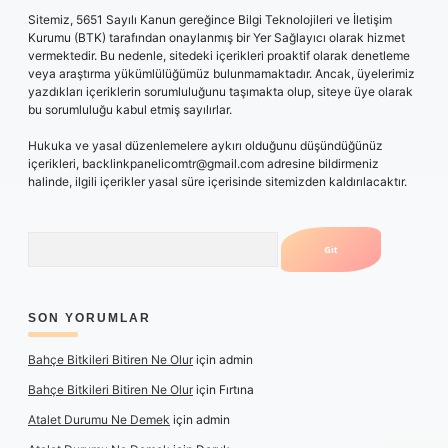
Sitemiz, 5651 Sayılı Kanun gereğince Bilgi Teknolojileri ve İletişim
Kurumu (BTK) tarafından onaylanmış bir Yer Sağlayıcı olarak hizmet
vermektedir. Bu nedenle, sitedeki içerikleri proaktif olarak denetleme
veya araştırma yükümlülüğümüz bulunmamaktadır. Ancak, üyelerimiz
yazdıkları içeriklerin sorumluluğunu taşımakta olup, siteye üye olarak
bu sorumluluğu kabul etmiş sayılırlar.
Hukuka ve yasal düzenlemelere aykırı olduğunu düşündüğünüz
içerikleri,
backlinkpanelicomtr@gmail.com
adresine bildirmeniz
halinde, ilgili içerikler yasal süre içerisinde sitemizden kaldırılacaktır.
Arama
SON YORUMLAR
Bahçe Bitkileri Bitiren Ne Olur
için
admin
Bahçe Bitkileri Bitiren Ne Olur
için
Fırtına
Atalet Durumu Ne Demek
için
admin