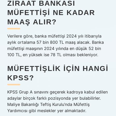
ZIRAAT BANKASI
MÜFETTIŞI NE KADAR
MAAŞ ALIR?
Verilere göre, banka müfettişi 2024 yılı itibarıyla
aylık ortalama 57 bin 800 TL maaş alacak. Banka
müfettişi maaşının 2024 yılında en düşük 52 bin
100 TL, en yüksek ise 78 TL olması bekleniyor.
MÜFETTIŞLIK IÇIN HANGI
KPSS?
KPSS Grup A sınavını geçerek kadroya kabul edilen
adaylar birçok farklı pozisyonda yer bulabilirler.
Maliye Bakanlığı Teftiş Kurulu’nda Müfettiş
Yardımcısı gibi meslekler yer almaktadır.