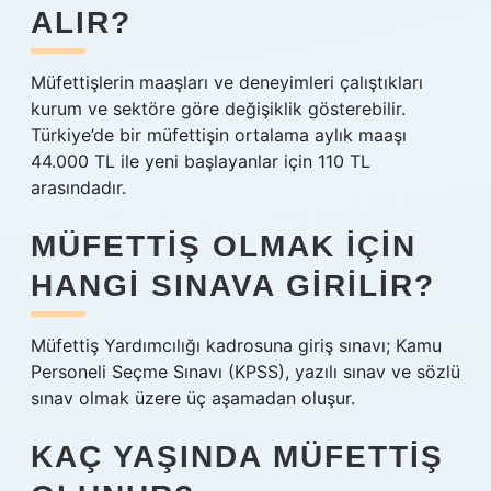
ALIR?
Müfettişlerin maaşları ve deneyimleri çalıştıkları
kurum ve sektöre göre değişiklik gösterebilir.
Türkiye’de bir müfettişin ortalama aylık maaşı
44.000 TL ile yeni başlayanlar için 110 TL
arasındadır.
MÜFETTIŞ OLMAK IÇIN
HANGI SINAVA GIRILIR?
Müfettiş Yardımcılığı kadrosuna giriş sınavı; Kamu
Personeli Seçme Sınavı (KPSS), yazılı sınav ve sözlü
sınav olmak üzere üç aşamadan oluşur.
KAÇ YAŞINDA MÜFETTIŞ