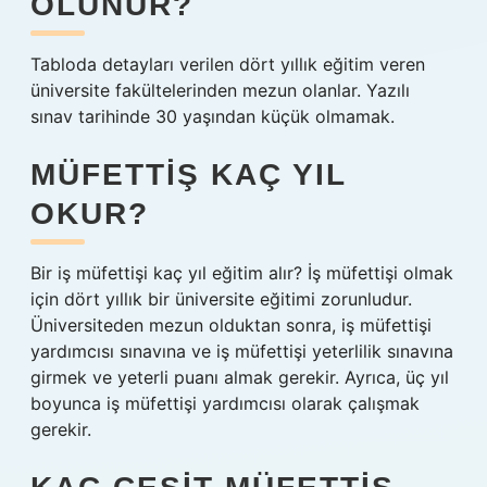
OLUNUR?
Tabloda detayları verilen dört yıllık eğitim veren
üniversite fakültelerinden mezun olanlar. Yazılı
sınav tarihinde 30 yaşından küçük olmamak.
MÜFETTIŞ KAÇ YIL
OKUR?
Bir iş müfettişi kaç yıl eğitim alır? İş müfettişi olmak
için dört yıllık bir üniversite eğitimi zorunludur.
Üniversiteden mezun olduktan sonra, iş müfettişi
yardımcısı sınavına ve iş müfettişi yeterlilik sınavına
girmek ve yeterli puanı almak gerekir. Ayrıca, üç yıl
boyunca iş müfettişi yardımcısı olarak çalışmak
gerekir.