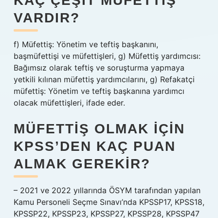
KAÇ ÇEŞIT MÜFETTIŞ
VARDIR?
f) Müfettiş: Yönetim ve teftiş başkanını,
başmüfettişi ve müfettişleri, g) Müfettiş yardımcısı:
Bağımsız olarak teftiş ve soruşturma yapmaya
yetkili kılınan müfettiş yardımcılarını, g) Refakatçi
müfettiş: Yönetim ve teftiş başkanına yardımcı
olacak müfettişleri, ifade eder.
MÜFETTIŞ OLMAK IÇIN
KPSS’DEN KAÇ PUAN
ALMAK GEREKIR?
– 2021 ve 2022 yıllarında ÖSYM tarafından yapılan
Kamu Personeli Seçme Sınavı’nda KPSSP17, KPSS18,
KPSSP22, KPSSP23, KPSSP27, KPSSP28, KPSSP47