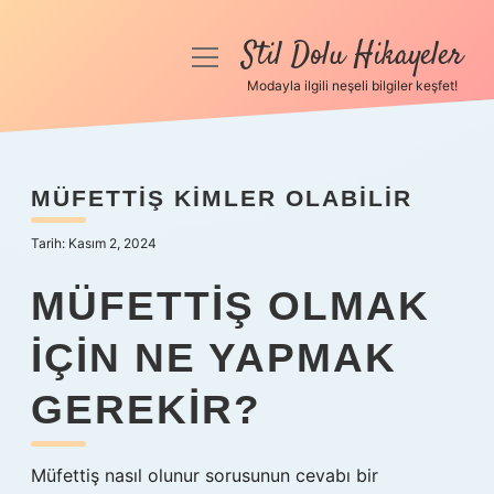
Stil Dolu Hikayeler
menüyü
aç
Modayla ilgili neşeli bilgiler keşfet!
Anasayfa
Gizlilik Politikası
MÜFETTIŞ KIMLER OLABILIR
Yasal Uyarı
Tarih: Kasım 2, 2024
Hakkımızda
MÜFETTIŞ OLMAK
IÇIN NE YAPMAK
GEREKIR?
Müfettiş nasıl olunur sorusunun cevabı bir