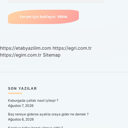
https://etabyazilim.com
https://egri.com.tr
https://egim.com.tr
Sitemap
SIDEBAR
SON YAZILAR
Kaburgada çatlak nasıl iyileşir ?
Ağustos 7, 2026
Baş nereye giderse ayakta oraya gider ne demek ?
Ağustos 6, 2026
Karakuş tatlısı hangi yöreye aittir ?