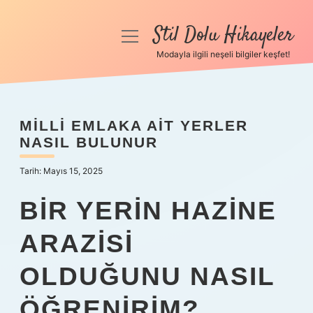
Stil Dolu Hikayeler
menüyü
aç
Modayla ilgili neşeli bilgiler keşfet!
Anasayfa
Gizlilik Politikası
MILLI EMLAKA AIT YERLER
NASIL BULUNUR
Yasal Uyarı
Tarih: Mayıs 15, 2025
Hakkımızda
BIR YERIN HAZINE
ARAZISI
OLDUĞUNU NASIL
ÖĞRENIRIM?