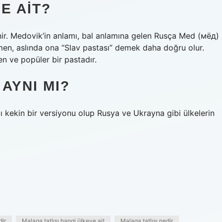
E AIT?
inir. Medovik’in anlamı, bal anlamına gelen Rusça Med (мёд)
men, aslında ona “Slav pastası” demek daha doğru olur.
en ve popüler bir pastadır.
AYNI MI?
ı kekin bir versiyonu olup Rusya ve Ukrayna gibi ülkelerin
dir
Malaga tatlısı hangi ülkeye ait
Malaga tatlısı nedir