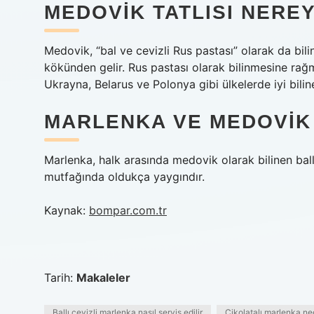
MEDOVIK TATLISI NEREY
Medovik, “bal ve cevizli Rus pastası” olarak da bil
kökünden gelir. Rus pastası olarak bilinmesine rağ
Ukrayna, Belarus ve Polonya gibi ülkelerde iyi bilin
MARLENKA VE MEDOVIK 
Marlenka, halk arasında medovik olarak bilinen ball
mutfağında oldukça yaygındır.
Kaynak:
bompar.com.tr
Tarih:
Makaleler
Ballı cevizli marlenka nasıl servis edilir
Çikolatalı marlenka ne