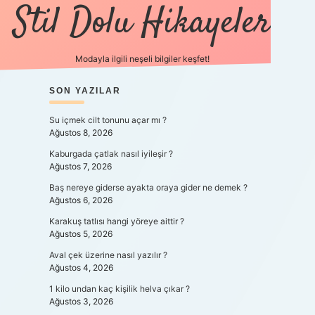
Stil Dolu Hikayeler
Modayla ilgili neşeli bilgiler keşfet!
SIDEBAR
SON YAZILAR
ilbet canlı maç izle
Su içmek cilt tonunu açar mı ?
Ağustos 8, 2026
Kaburgada çatlak nasıl iyileşir ?
Ağustos 7, 2026
Baş nereye giderse ayakta oraya gider ne demek ?
Ağustos 6, 2026
Karakuş tatlısı hangi yöreye aittir ?
Ağustos 5, 2026
Aval çek üzerine nasıl yazılır ?
Ağustos 4, 2026
1 kilo undan kaç kişilik helva çıkar ?
Ağustos 3, 2026