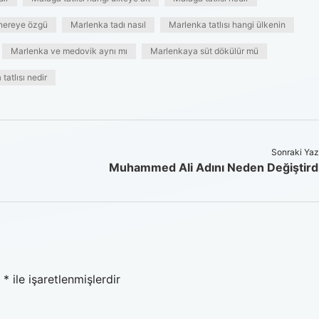
nereye özgü
Marlenka tadı nasıl
Marlenka tatlısı hangi ülkenin
Marlenka ve medovik aynı mı
Marlenkaya süt dökülür mü
tatlısı nedir
Sonraki Yaz
Muhammed Ali Adını Neden Değiştird
r
*
ile işaretlenmişlerdir