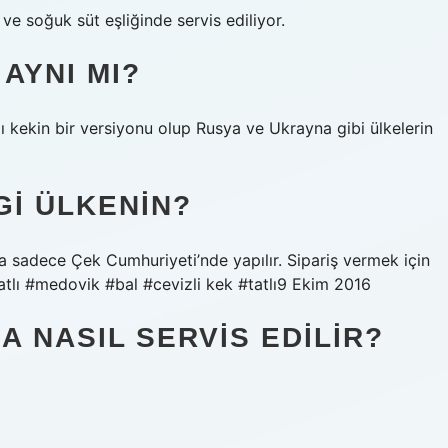
 ve soğuk süt eşliğinde servis ediliyor.
AYNI MI?
ı kekin bir versiyonu olup Rusya ve Ukrayna gibi ülkelerin
GI ÜLKENIN?
nka sadece Çek Cumhuriyeti’nde yapılır. Sipariş vermek için
atlı #medovik #bal #cevizli kek #tatlı9 Ekim 2016
A NASIL SERVIS EDILIR?