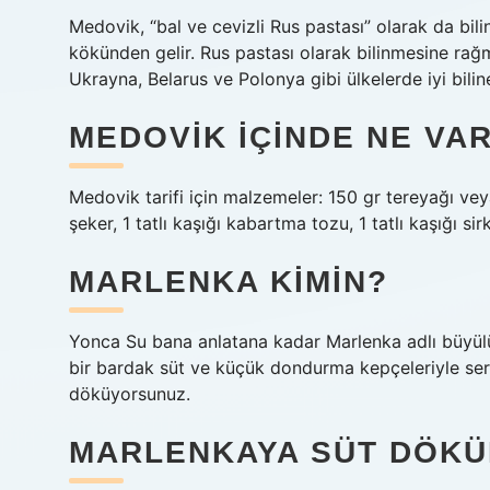
Medovik, “bal ve cevizli Rus pastası” olarak da bil
kökünden gelir. Rus pastası olarak bilinmesine rağ
Ukrayna, Belarus ve Polonya gibi ülkelerde iyi bilin
MEDOVIK IÇINDE NE VA
Medovik tarifi için malzemeler: 150 gr tereyağı ve
şeker, 1 tatlı kaşığı kabartma tozu, 1 tatlı kaşığı si
MARLENKA KIMIN?
Yonca Su bana anlatana kadar Marlenka adlı büyülü
bir bardak süt ve küçük dondurma kepçeleriyle serv
döküyorsunuz.
MARLENKAYA SÜT DÖKÜ