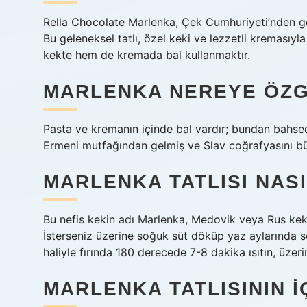
Rella Chocolate Marlenka, Çek Cumhuriyeti’nden geli
Bu geleneksel tatlı, özel keki ve lezzetli kremasıyla 
kekte hem de kremada bal kullanmaktır.
MARLENKA NEREYE ÖZ
Pasta ve kremanın içinde bal vardır; bundan bahse
Ermeni mutfağından gelmiş ve Slav coğrafyasını bü
MARLENKA TATLISI NASI
Bu nefis kekin adı Marlenka, Medovik veya Rus kekidi
İsterseniz üzerine soğuk süt döküp yaz aylarında ser
haliyle fırında 180 derecede 7-8 dakika ısıtın, üzer
MARLENKA TATLISININ I