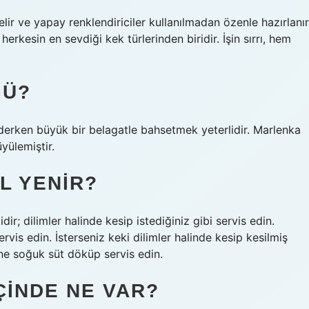
r ve yapay renklendiriciler kullanılmadan özenle hazırlanır
herkesin en sevdiği kek türlerinden biridir. İşin sırrı, hem
GÜ?
derken büyük bir belagatle bahsetmek yeterlidir. Marlenka
yülemiştir.
L YENIR?
r; dilimler halinde kesip istediğiniz gibi servis edin.
vis edin. İsterseniz keki dilimler halinde kesip kesilmiş
ine soğuk süt döküp servis edin.
ÇINDE NE VAR?