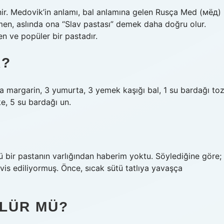
inir. Medovik’in anlamı, bal anlamına gelen Rusça Med (мёд)
men, aslında ona “Slav pastası” demek daha doğru olur.
en ve popüler bir pastadır.
R?
ya margarin, 3 yumurta, 3 yemek kaşığı bal, 1 su bardağı to
rke, 5 su bardağı un.
 bir pastanın varlığından haberim yoktu. Söylediğine göre;
is ediliyormuş. Önce, sıcak sütü tatlıya yavaşça
LÜR MÜ?