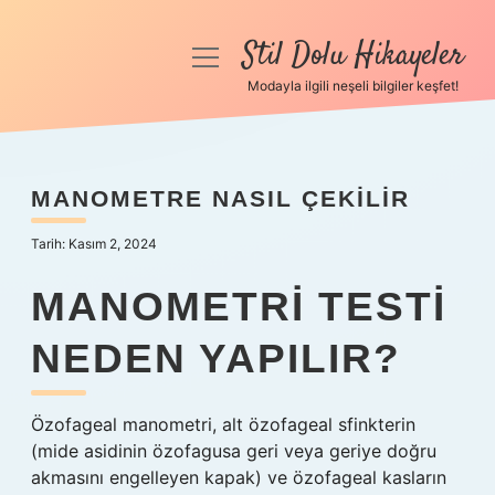
Stil Dolu Hikayeler
menüyü
aç
Modayla ilgili neşeli bilgiler keşfet!
Anasayfa
Gizlilik Politikası
MANOMETRE NASIL ÇEKILIR
Yasal Uyarı
Tarih: Kasım 2, 2024
Hakkımızda
MANOMETRI TESTI
NEDEN YAPILIR?
Özofageal manometri, alt özofageal sfinkterin
(mide asidinin özofagusa geri veya geriye doğru
akmasını engelleyen kapak) ve özofageal kasların