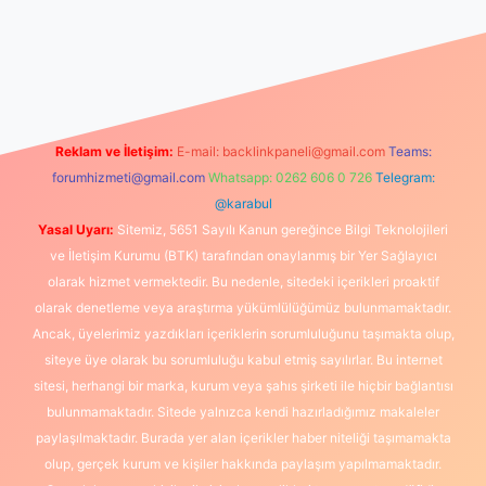
zle
Reklam ve İletişim:
E-mail:
backlinkpaneli@gmail.com
Teams:
forumhizmeti@gmail.com
Whatsapp: 0262 606 0 726
Telegram:
@karabul
Yasal Uyarı:
Sitemiz, 5651 Sayılı Kanun gereğince Bilgi Teknolojileri
ve İletişim Kurumu (BTK) tarafından onaylanmış bir Yer Sağlayıcı
olarak hizmet vermektedir. Bu nedenle, sitedeki içerikleri proaktif
olarak denetleme veya araştırma yükümlülüğümüz bulunmamaktadır.
Ancak, üyelerimiz yazdıkları içeriklerin sorumluluğunu taşımakta olup,
siteye üye olarak bu sorumluluğu kabul etmiş sayılırlar. Bu internet
sitesi, herhangi bir marka, kurum veya şahıs şirketi ile hiçbir bağlantısı
bulunmamaktadır. Sitede yalnızca kendi hazırladığımız makaleler
paylaşılmaktadır. Burada yer alan içerikler haber niteliği taşımamakta
olup, gerçek kurum ve kişiler hakkında paylaşım yapılmamaktadır.