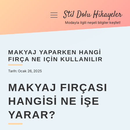
Stil Dolu Hikayeler
menüyü
aç
Modayla ilgili neşeli bilgiler keşfet!
Anasayfa
Gizlilik Politikası
MAKYAJ YAPARKEN HANGI
FIRÇA NE IÇIN KULLANILIR
Yasal Uyarı
Tarih: Ocak 26, 2025
Hakkımızda
MAKYAJ FIRÇASI
HANGISI NE IŞE
YARAR?