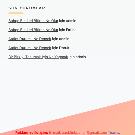
SON YORUMLAR
Bahçe Bitkileri Bitiren Ne Olur
için
admin
Bahçe Bitkileri Bitiren Ne Olur
için
Fırtına
Atalet Durumu Ne Demek
için
admin
Atalet Durumu Ne Demek
için
Doruk
Bir Bitkiyi Tanıtmak Için Ne Yapmalı
için
admin
bet canlı maç izle
Reklam ve İletişim:
E-mail:
backlinkpaneli@gmail.com
Teams: