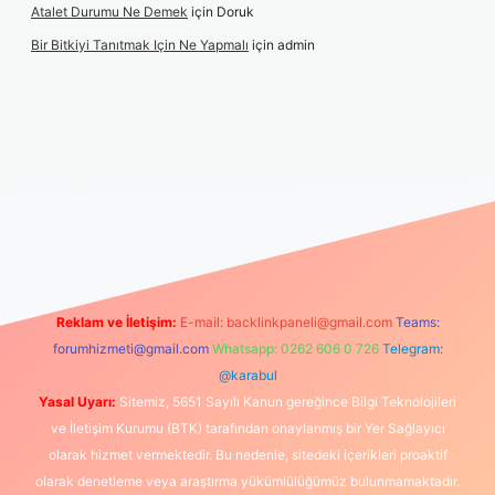
Atalet Durumu Ne Demek
için
Doruk
Bir Bitkiyi Tanıtmak Için Ne Yapmalı
için
admin
le
Reklam ve İletişim:
E-mail:
backlinkpaneli@gmail.com
Teams:
forumhizmeti@gmail.com
Whatsapp: 0262 606 0 726
Telegram:
@karabul
Yasal Uyarı:
Sitemiz, 5651 Sayılı Kanun gereğince Bilgi Teknolojileri
ve İletişim Kurumu (BTK) tarafından onaylanmış bir Yer Sağlayıcı
olarak hizmet vermektedir. Bu nedenle, sitedeki içerikleri proaktif
olarak denetleme veya araştırma yükümlülüğümüz bulunmamaktadır.