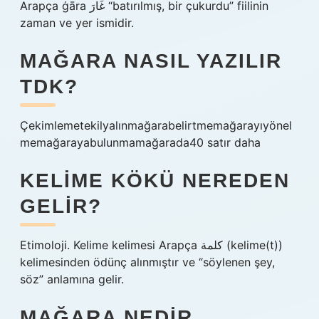
Arapça ġāra غَارَ “batırılmış, bir çukurdu” fiilinin
zaman ve yer ismidir.
MAĞARA NASIL YAZILIR
TDK?
Çekimlemetekilyalınmağarabelirtmemağarayıyönel
memağarayabulunmamağarada40 satır daha
KELIME KÖKÜ NEREDEN
GELIR?
Etimoloji. Kelime kelimesi Arapça كلمة (kelime(t))
kelimesinden ödünç alınmıştır ve “söylenen şey,
söz” anlamına gelir.
MAĞARA NEDIR