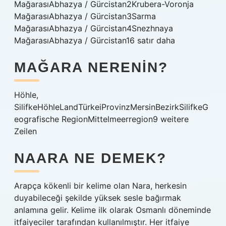
MağarasıAbhazya / Gürcistan2Krubera-Voronja
MağarasıAbhazya / Gürcistan3Sarma
MağarasıAbhazya / Gürcistan4Snezhnaya
MağarasıAbhazya / Gürcistan16 satır daha
MAĞARA NERENIN?
Höhle,
SilifkeHöhleLandTürkeiProvinzMersinBezirkSilifkeG
eografische RegionMittelmeerregion9 weitere
Zeilen
NAARA NE DEMEK?
Arapça kökenli bir kelime olan Nara, herkesin
duyabileceği şekilde yüksek sesle bağırmak
anlamına gelir. Kelime ilk olarak Osmanlı döneminde
itfaiyeciler tarafından kullanılmıştır. Her itfaiye