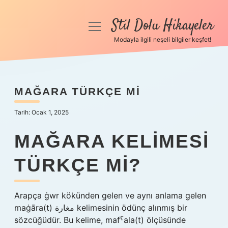
Stil Dolu Hikayeler
menüyü
aç
Modayla ilgili neşeli bilgiler keşfet!
Anasayfa
Gizlilik Politikası
MAĞARA TÜRKÇE MI
Yasal Uyarı
Tarih: Ocak 1, 2025
Hakkımızda
MAĞARA KELIMESI
TÜRKÇE MI?
Arapça ġwr kökünden gelen ve aynı anlama gelen
maġāra(t) مغارة kelimesinin ödünç alınmış bir
sözcüğüdür. Bu kelime, mafˁala(t) ölçüsünde