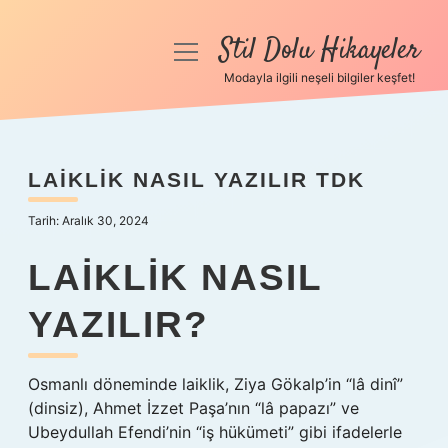
Stil Dolu Hikayeler
menüyü
aç
Modayla ilgili neşeli bilgiler keşfet!
Anasayfa
Gizlilik Politikası
LAIKLIK NASIL YAZILIR TDK
Yasal Uyarı
Tarih: Aralık 30, 2024
Hakkımızda
LAIKLIK NASIL
YAZILIR?
Osmanlı döneminde laiklik, Ziya Gökalp’in “lâ dinî”
(dinsiz), Ahmet İzzet Paşa’nın “lâ papazı” ve
Ubeydullah Efendi’nin “iş hükümeti” gibi ifadelerle