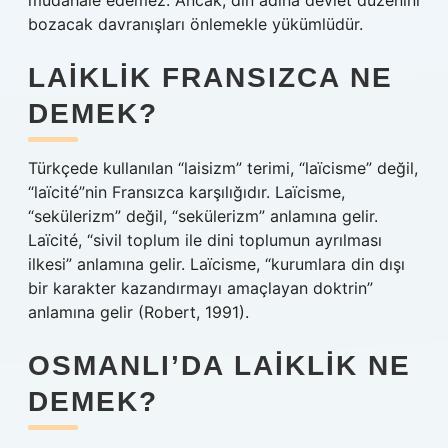
müdahale edemez. Ancak, din adına devlet düzenini
bozacak davranışları önlemekle yükümlüdür.
LAIKLIK FRANSIZCA NE
DEMEK?
Türkçede kullanılan “laisizm” terimi, “laïcisme” değil,
“laïcité”nin Fransızca karşılığıdır. Laïcisme,
“sekülerizm” değil, “sekülerizm” anlamına gelir.
Laïcité, “sivil toplum ile dini toplumun ayrılması
ilkesi” anlamına gelir. Laïcisme, “kurumlara din dışı
bir karakter kazandırmayı amaçlayan doktrin”
anlamına gelir (Robert, 1991).
OSMANLI’DA LAIKLIK NE
DEMEK?