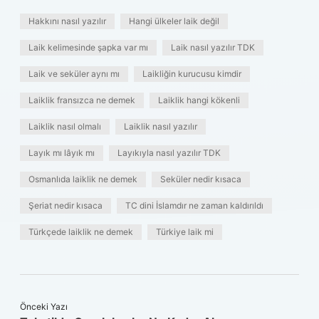
Hakkını nasıl yazılır
Hangi ülkeler laik değil
Laik kelimesinde şapka var mı
Laik nasıl yazılır TDK
Laik ve seküler aynı mı
Laikliğin kurucusu kimdir
Laiklik fransızca ne demek
Laiklik hangi kökenli
Laiklik nasıl olmalı
Laiklik nasıl yazılır
Layık mı lâyık mı
Layıkıyla nasıl yazılır TDK
Osmanlıda laiklik ne demek
Seküler nedir kısaca
Şeriat nedir kısaca
TC dini İslamdır ne zaman kaldırıldı
Türkçede laiklik ne demek
Türkiye laik mi
Önceki Yazı